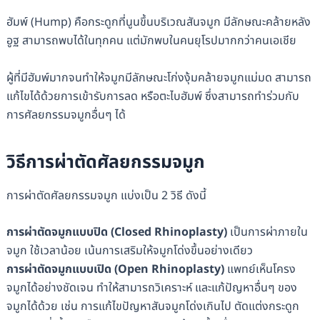
ฮัมพ์ (Hump) คือกระดูกที่นูนขึ้นบริเวณสันจมูก มีลักษณะคล้ายหลัง
อูฐ สามารถพบได้ในทุกคน แต่มักพบในคนยุโรปมากกว่าคนเอเชีย
ผู้ที่มีฮัมพ์มากจนทำให้จมูกมีลักษณะโก่งงุ้มคล้ายจมูกแม่มด สามารถ
แก้ไขได้ด้วยการเข้ารับการลด หรือตะไบฮัมพ์ ซึ่งสามารถทำร่วมกับ
การศัลยกรรมจมูกอื่นๆ ได้
วิธีการผ่าตัดศัลยกรรมจมูก
การผ่าตัดศัลยกรรมจมูก แบ่งเป็น 2 วิธี ดังนี้
การผ่าตัดจมูกแบบปิด (Closed Rhinoplasty)
เป็นการผ่าภายใน
จมูก ใช้เวลาน้อย เน้นการเสริมให้จมูกโด่งขึ้นอย่างเดียว
การผ่าตัดจมูกแบบเปิด (Open Rhinoplasty)
แพทย์เห็นโครง
จมูกได้อย่างชัดเจน ทำให้สามารถวิเคราะห์ และแก้ปัญหาอื่นๆ ของ
จมูกได้ด้วย เช่น การแก้ไขปัญหาสันจมูกโด่งเกินไป ตัดแต่งกระดูก