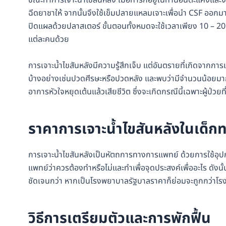
ขณะทำการเจาะน้ำไขสันหลัง เมื่อทารกอยู่ในท่านอนตะแคงและงอ
ฉีดยาชาให้ จากนั้นจึงใช้เข็มปลายแหลมเจาะเพื่อนำ CSF ออกม
ปิดแผลด้วยปลาสเตอร์ ขั้นตอนทั้งหมดจะใช้เวลาเพียง 10 – 20 
แต่ละคนด้วย
การเจาะน้ำไขสันหลังมีความรู้สึกเจ็บ แต่อันตรายที่เกิดจากก
บ้างอย่างเช่นปวดศีรษะหรือปวดหลัง และพบว่ามีจำนวนน้อยมาก
อาการหัวใจหยุดเต้นแล้วเสียชีวิต ซึ่งจะเกิดกรณีนี้เฉพาะผู้
ราคาการเจาะน้ำไขสันหลังในเด็ก
การเจาะน้ำไขสันหลังเป็นหัตถการทางการแพทย์ ด้วยการใช้อุป
แพทย์ว่าควรต้องทำหรือไม่และทำเพื่อจุดประสงค์เพื่ออะไร ดังน
ชัดเจนกว่า หากเป็นโรงพยาบาลรัฐบาลราคาก็ย่อมจะถูกกว่า
วิธีการเตรียมตัวและการพักฟื้น