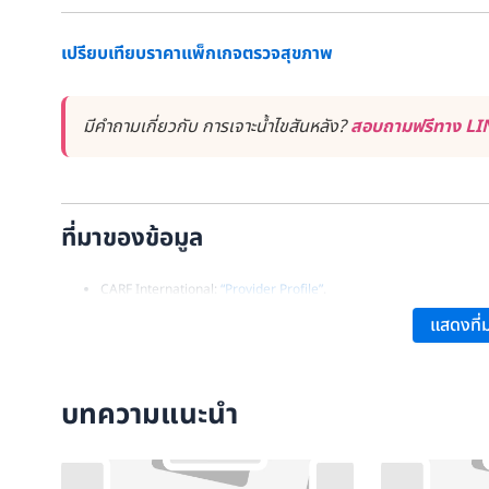
เปรียบเทียบราคาแพ็กเกจตรวจสุขภาพ
มีคำถามเกี่ยวกับ การเจาะน้ำไขสันหลัง?
สอบถามฟรีทาง LINE
ที่มาของข้อมูล
CARF International:
“Provider Profile”
.
Merck Manual Professional Version:
“Spinal Trauma”
.
แสดงที่ม
Mayo Clinic:
“Spinal Cord Injury – Symptoms and Causes”
.
บทความแนะนำ