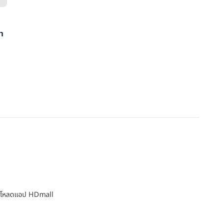
า
โหลดแอป HDmall