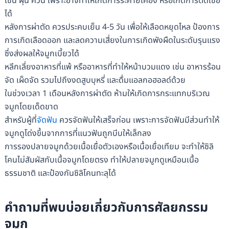
เช่น ฝุ่น ควัน เพราะอาจทำให้เกิดการระคายเคือง หรือเกิดการติดเชื้อ
ได้
หลังการผ่าตัด ควรประคบเย็น 4-5 วัน เพื่อให้เลือดหยุดไหล ป้องการ
การเกิดเลือดออก และลดความเสี่ยงในการเกิดพังผืดในระดับรุนแรง
ซึ่งส่งผลให้จมูกเบี้ยวได้
หลีกเลี่ยงอาหารที่แพ้ หรืออาหารที่ทำให้หน้าบวมแดง เช่น อาหารร้อน
จัด เผ็ดจัด รวมไปถึงงดสูบบุหรี่ และดื่มแอลกอฮอลด์ด้วย
ในช่วงเวลา 1 เดือนหลังการผ่าตัด ห้ามให้เกิดการกระแทกบริเวณ
จมูกโดยเด็ดขาด
สำหรับผู้ที่
จัดฟัน
ควรจัดฟันให้เสร็จก่อน เพราะการจัดฟันมีส่วนทำให้
จมูกดูโด่งขึ้นจากการที่แนวฟันถูกบีบให้เล็กลง
การรองปลายจมูกด้วยเนื้อเยื่อตัวเองหรือเนื้อเยื่อเทียม จะทำให้ซิลิ
โคนไม่สัมผัสกับเนื้อจมูกโดยตรง ทำให้ปลายจมูกดูเหมือนเนื้อ
ธรรมชาติ และป้องกันซิลิโคนทะลุได้
คำถามที่พบบ่อยเกี่ยวกับการศัลยกรรม
จมูก