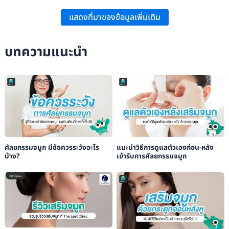
Dr. Harmych:
“Types of Rhinoplasty
แสดงที่มาของข้อมูลเพิ่มเติม
บทความแนะนำ
ศัลยกรรมจมูก มีข้อควรระวังอะไร
แนะนำวิธีการดูแลตัวเองก่อน-หลัง
บ้าง?
เข้ารับการศัลยกรรมจมูก