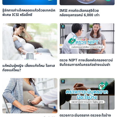
รู้จักการทำเด็กหลอดแก้วด้วยเทคนิค
IMSI การคัดเลือกอสุจิด้วย
พิเศษ ICSI หรืออิ๊กซี
กล้องจุลทรรศน์ 6,000 เท่า
ตรวจ NIPT ทางเลือกคัดกรองดาวน์
ซินโดรมทารกในครรภ์อย่างแม่นยำ
แก้หมันผู้หญิง เสี่ยงแท้งไหม โอกาส
ท้องแค่ไหน?
ตรวจภาวะมีบุตรยาก ตรวจอะไรบ้าง