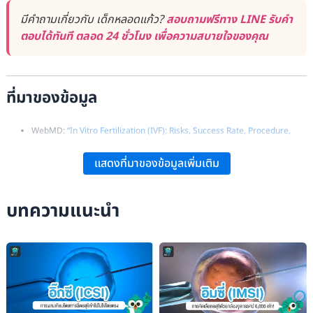
มีคำถามเกี่ยวกับ เด็กหลอดแก้ว?
สอบถามฟรีทาง LINE รับคำ
ตอบได้ทันที ตลอด 24 ชั่วโมง เพื่อความสบายใจของคุณ
ที่มาของข้อมูล
WebMD:
“In Vitro Fertilization (IVF): Risks, Success Rate, Procedure,
Results”
.
แสดงที่มาของข้อมูลเพิ่มเติม
MedlinePlus:
“In Vitro Fertilization (IVF)”
.
Medical News Today:
“In-Vitro Fertilization (IVF): Procedure, Success
บทความแนะนำ
Rate, and Risks”
.