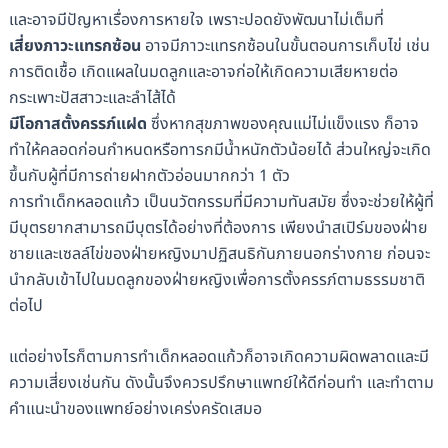
และอาจมีปัญหาเรื่องการหายใจ เพราะปอดยังพัฒนาไม่เต็มที่
เสี่ยงภาวะแทรกซ้อน
อาจมีภาวะแทรกซ้อนในขั้นตอนการเก็บไข่ เช่น
การติดเชื้อ เกิดแผลในมดลูกและอาจก่อให้เกิดความเสียหายต่อ
กระเพาะปัสสาวะและลำไส้ได้
มีโอกาสตั้งครรภ์แฝด
ซึ่งหากสุขภาพของคุณแม่ไม่แข็งแรง ก็อาจ
ทำให้คลอดก่อนกำหนดหรือทารกมีน้ำหนักตัวน้อยได้ ส่วนใหญ่จะเกิด
ขึ้นกับผู้ที่มีการถ่ายฝากตัวอ่อนมากกว่า 1 ตัว
การทำเด็กหลอดแก้ว เป็นนวัตกรรมที่มีความทันสมัย ซึ่งจะช่วยให้ผู้ที่
มีบุตรยากสามารถมีบุตรได้อย่างที่ต้องการ เพียงนำสเปิร์มของฝ่าย
ชายและเซลล์ไข่ของฝ่ายหญิงมาปฏิสนธิกันภายนอกร่างกาย ก่อนจะ
นำกลับเข้าไปในมดลูกของฝ่ายหญิงเพื่อการตั้งครรภ์ตามธรรมชาติ
ต่อไป
แต่อย่างไรก็ตามการทำเด็กหลอดแก้วก็อาจเกิดความผิดพลาดและมี
ความเสี่ยงเช่นกัน ดังนั้นจึงควรปรึกษาแพทย์ให้ดีก่อนทำ และทำตาม
คำแนะนำของแพทย์อย่างเคร่งครัดเสมอ