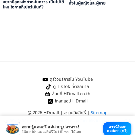
อยากมีลูกหลังทำหมันถาวร เป็นไปได้
ทั้งในผู้หญิงและผู้ชาย
ไหม โอกาสกี่เปอร์เซ็นต์?
ดูรีวิวบริการใน YouTube
ดู TikTok ที่ตลกมาก
ช้อปที่ HDmall.co.th
โหลดแอป HDmall
@ 2026 HDmall | สงวนลิขสิทธิ์ |
Sitemap
หา
คลินิกใกล้บ้าน
:
ออกใบรับรองแพทย์
|
ตรวจรักษาไข้หวัด
|
ตรวจสุขภาพทั่วไป
อยากรู้แคลอรี แค่ถ่ายรูปอาหาร!
ดาวน์โหลด
แอปเลย (ฟรี)
ใช้แอปนับแคลอรีฟรีใน HDmall ได้เลย