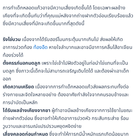
การทำเด็กหลอดแก้วอาจมีความเสี่ยงเกิดขึ้นได้ โดยเฉพาะผลข้าง
เคียงที่จะเกิดขึ้นกับว่าที่คุณแม่หลังจากถ่ายฝากตัวอ่อนเรียบร้อยแล้ว
ซึ่งมีความเสี่ยงที่มักจะเกิดขึ้นมากที่สุดดังนี้
รังไข่บวม
เนื่องจากได้รับฮอร์โมนกระตุ้นมากเกินไป ส่งผลให้เกิด
อาการปวดท้อง
ท้องอืด
หายใจลำบากและอาจมีอาการคลื่นไส้อาเจียน
ท้องร่วงได้
ตั้งครรภ์นอกมดลูก
เพราะไข่เข้าไปฝังตัวอยู่ในท่อนำไข่แทนที่จะเป็น
มดลูก ซึ่งภาวะนี้เด็กจะไม่สามารถเจริญเติบโตได้ และต้องผ่าเอาเด็ก
ออก
เกิดความเครียด
เนื่องจากการทำเด็กหลอดแก้วส่งผลกระทบทั้งต่อ
ร่างกายและจิตใจหลายอย่าง ต้องอาศัยกำลังใจจากคนรอบข้างและ
การบำบัดเป็นหลัก
ได้รับผลข้างเคียงจากยา
ผู้ทำอาจมีผลข้างเคียงจากการใช้ยาในขณะ
ถ่ายฝากตัวอ่อน ซึ่งอาจทำให้เกิดอาการปวดหัว กระสับกระส่าย ร้อน
วูบวาบและอารมณ์แปรปรวนหงุดหงิดง่าย
เสี่ยงคลอดก่อนกำหนด
ซึ่งจะทำให้ทารกมีน้ำหนักแรกเกิดน้อยมาก