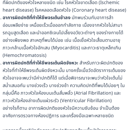
ที่ผิดปกติของหัวใจหลายชนิด เช่น โรคหัวใจขาดเลือด (Ischemic
heart disease) โรคหลอดเลือดหัวใจ (Coronary heart disease)
อาการผิดปกติที่ทำให้ชีพจรเต้นช้าลง
มักพบร่วมกับอาการล้า
อ่อนเพลียง่าย เหนื่อยเร็วเมื่อออกกำลังกาย เนื่องจากหัวใจไม่สามา
รถฉูบสูดเลือด และนำออกซิเจนไปเลี้ยงอวัยวะต่างๆ ของร่างกายได้
อย่างเพียงพอ สาเหตุที่พบได้บ่อย เช่น เนื้อเยื่อหัวใจเสื่อมตามอายุ
ภาวะกล้ามเนื้อหัวใจอักเสบ (Myocarditis) และภาวะธาตุเหล็กเกิน
(Hemochromatosis)
อาการผิดปกติที่ทำให้ชีพจรเต้นผิดจังหวะ
สำหรับภาวะผิดปกติของ
หัวใจที่ทำให้ชีพจรเต้นผิดจังหวะนั้น บางครั้งเมื่อวัดอัตราการเต้นของ
หัวใจอาจจะพบว่ามีค่าปกติก็ได้ แต่เมื่อพิจารณาจะพบว่าหัวใจเต้นไม่
สม่ำเสมอกัน บางช่วงเร็ว บางช่วงช้า ความคิดปกติที่พบได้บ่อยๆ ใน
กลุ่มนี้คือ ภาวะหัวใจห้องบนเต้นสั่นพลิ้ว (Atrial Fibrillation) และ
ภาวะหัวใจห้องล่างเต้นแผ่วระรัว (Ventricular Fibrillation)
อย่างไรก็ตาม อาการผิดปกติของหัวใจมีความซับซ้อน จำเป็นต้อง
อาศัยการตรวจทางห้องปฏิการ และเครื่องมือเฉพาะหลายชนิด