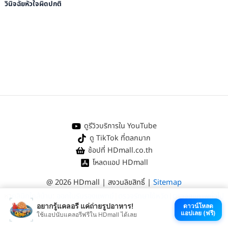
วินิจฉัยหัวใจผิดปกติ
ดูรีวิวบริการใน YouTube
ดู TikTok ที่ตลกมาก
ช้อปที่ HDmall.co.th
โหลดแอป HDmall
@ 2026 HDmall | สงวนลิขสิทธิ์ |
Sitemap
หา
คลินิกใกล้บ้าน
:
ออกใบรับรองแพทย์
|
ตรวจรักษาไข้หวัด
|
ตรวจสุขภาพทั่วไป
อยากรู้แคลอรี แค่ถ่ายรูปอาหาร!
ดาวน์โหลด
แอปเลย (ฟรี)
ใช้แอปนับแคลอรีฟรีใน HDmall ได้เลย