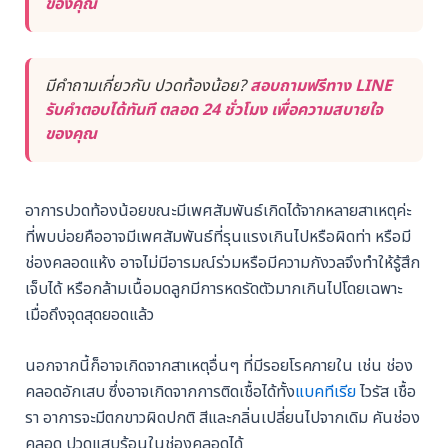
ของคุณ
มีคำถามเกี่ยวกับ ปวดท้องน้อย?
สอบถามฟรีทาง LINE
รับคำตอบได้ทันที ตลอด 24 ชั่วโมง เพื่อความสบายใจ
ของคุณ
อาการปวดท้องน้อยขณะมีเพศสัมพันธ์เกิดได้จากหลายสาเหตุค่ะ
ที่พบบ่อยคืออาจมีเพศสัมพันธ์ที่รุนแรงเกินไปหรือผิดท่า หรือมี
ช่องคลอดแห้ง อาจไม่มีอารมณ์ร่วมหรือมีความกังวลจึงทำให้รู้สึก
เจ็บได้ หรือกล้ามเนื้อมดลูกมีการหดรัดตัวมากเกินไปโดยเฉพาะ
เมื่อถึงจุดสุดยอดแล้ว
นอกจากนี้ก็อาจเกิดจากสาเหตุอื่นๆ ที่มีรอยโรคภายใน เช่น ช่อง
คลอดอักเสบ ซึ่งอาจเกิดจากการติดเชื้อได้ทั้ง
แบคทีเรีย
ไวรัส เชื้อ
รา อาการจะมีตกขาวผิดปกติ สีและกลิ่นเปลี่ยนไปจากเดิม คันช่อง
คลอด ปวดแสบร้อนในช่องคลอดได้