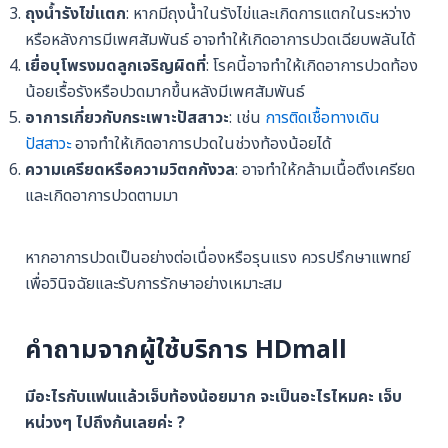
ถุงน้ำรังไข่แตก
: หากมีถุงน้ำในรังไข่และเกิดการแตกในระหว่าง
หรือหลังการมีเพศสัมพันธ์ อาจทำให้เกิดอาการปวดเฉียบพลันได้
เยื่อบุโพรงมดลูกเจริญผิดที่
: โรคนี้อาจทำให้เกิดอาการปวดท้อง
น้อยเรื้อรังหรือปวดมากขึ้นหลังมีเพศสัมพันธ์
อาการเกี่ยวกับกระเพาะปัสสาวะ
: เช่น
การติดเชื้อทางเดิน
ปัสสาวะ
อาจทำให้เกิดอาการปวดในช่วงท้องน้อยได้
ความเครียดหรือความวิตกกังวล
: อาจทำให้กล้ามเนื้อตึงเครียด
และเกิดอาการปวดตามมา
หากอาการปวดเป็นอย่างต่อเนื่องหรือรุนแรง ควรปรึกษาแพทย์
เพื่อวินิจฉัยและรับการรักษาอย่างเหมาะสม
คำถามจากผู้ใช้บริการ HDmall
มีอะไรกับแฟนแล้วเจ็บท้องน้อยมาก จะเป็นอะไรไหมคะ เจ็บ
หน่วงๆ ไปถึงก้นเลยค่ะ ?