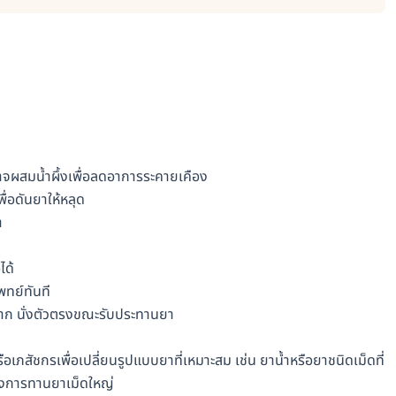
อาจผสมน้ำผึ้งเพื่อลดอาการระคายเคือง
ื่อดันยาให้หลุด
า
ได้
พทย์ทันที
ก นั่งตัวตรงขณะรับประทานยา
สัชกรเพื่อเปลี่ยนรูปแบบยาที่เหมาะสม เช่น ยาน้ำหรือยาชนิดเม็ดที่
ลี่ยงการทานยาเม็ดใหญ่