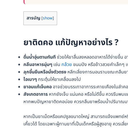
สารบัญ
[
show
]
ยาติดคอ แก้ปัญหาอย่างไร ?
ดื่มน้ำอุ่นตามทันที
ช่วยให้ยาลื่นลงหลอดอาหารได้ง่ายขึ้น 
กลืนอาหารนุ่มๆ
เช่น
กล้วย
ขนมปัง หรือข้าวสวยคำเล็กๆ เพ
ลุกขึ้นยืนหรือนั่งตัวตรง
หลีกเลี่ยงการนอนราบขณะกลืนย
ไอเบาๆ
กระตุ้นให้ยาเคลื่อนลงไป
ยาอมแก้เจ็บคอ
อาจช่วยบรรเทาอาการระคายเคืองในลำคอ
สังเกตอาการ
หากยังเจ็บ แน่นคอ หรือไม่ดีขึ้น ควรรีบพบแ
หากพบปัญหายาติดคอบ่อย ควรกลืนยาพร้อมน้ำปริมาณมา
หากเป็นยาเม็ดหรือแคปซูลขนาดใหญ่ สามารถแจ้งแพทย์หรือเภ
เคี้ยวได้ โดยเฉพาะผู้ทานยาที่เป็นเด็กหรือผู้สูงอายุ ควรเ