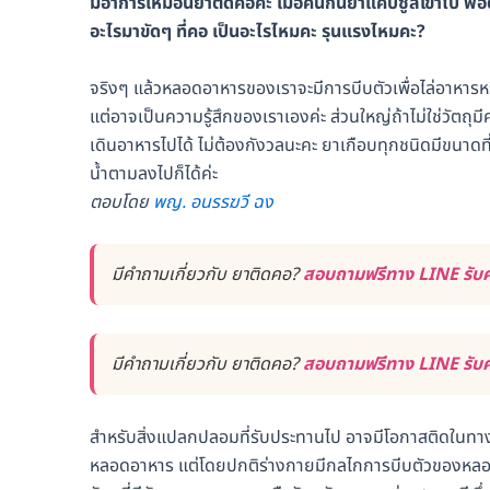
มีอาการเหมือนยาติดคอค่ะ เมื่อคืนกินยาแคปซูลเข้าไป พอตื
อะไรมาขัดๆ ที่คอ เป็นอะไรไหมคะ รุนแรงไหมคะ?
จริงๆ แล้วหลอดอาหารของเราจะมีการบีบตัวเพื่อไล่อาหารหรื
แต่อาจเป็นความรู้สึกของเราเองค่ะ ส่วนใหญ่ถ้าไม่ใช่วัตถ
เดินอาหารไปได้ ไม่ต้องกังวลนะคะ ยาเกือบทุกชนิดมีขนาด
น้ำตามลงไปก็ได้ค่ะ
ตอบโดย
พญ. อนรรฆวี ฉง
มีคำถามเกี่ยวกับ ยาติดคอ?
สอบถามฟรีทาง LINE รับค
มีคำถามเกี่ยวกับ ยาติดคอ?
สอบถามฟรีทาง LINE รับค
สำหรับสิ่งแปลกปลอมที่รับประทานไป อาจมีโอกาสติดในทางเ
หลอดอาหาร แต่โดยปกติร่างกายมีกลไกการบีบตัวของหลอดอาหา