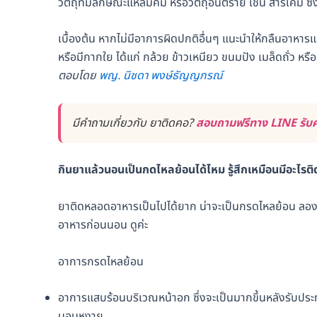
วัตถุที่มีลักษณะแหลมคม หรือวัตถุอันตราย เช่น สารเคมี ซ
เบื้องต้น หากไม่มีอาการผิดปกติอื่นๆ แนะนำให้กลืนอาหารแ
หรือมีกากใย ได้แก่ กล้วย ข้าวเหนียว ขนมปัง เมล็ดถั่ว หรือ
ตอบโดย
พญ. นิชดา พงษ์ธัญญกรณ์
มีคำถามเกี่ยวกับ ยาติดคอ?
สอบถามฟรีทาง LINE รับค
กินยาแล้วนอนเป็นกดไหลย้อนได้ไหม รู้สึกเหมือนมีอะไ
ยาติดหลอดอาหารเป็นไปได้ยาก น่าจะเป็นกรดไหลย้อน ลอง
อาหารก่อนนอน ดูค่ะ
อาการกรดไหลย้อน
อาการแสบร้อนบริเวณหน้าอก ซึ่งจะเป็นมากขึ้นหลังรับปร
นอนหงาย