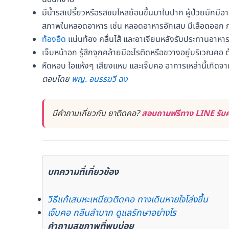
มีน้ำรสเปรี้ยวหรือรสขมไหลย้อนขึ้นมาในปาก ผู้ป่วยมักมีอ
สภาพในหลอดอาหาร เช่น หลอดอาหารอักเสบ มีเลือดออก ก
ท้องอืด
แน่นท้อง คลื่นไส้ และอาเจียนหลังรับประทานอาหา
เจ็บหน้าอก รู้สึกจุกคล้ายมีอะไรติดหรือขวางอยู่บริเวณ
หืดหอบ ไอแห้งๆ เสียงแหบ และเจ็บคอ อาการเหล่านี้เกิดจ
ตอบโดย
พญ. อนรรฆวี ฉง
มีคำถามเกี่ยวกับ ยาติดคอ?
สอบถามฟรีทาง LINE รับค
บทความที่เกี่ยวข้อง
วิธีแก้เสมหะเหนียวติดคอ ทางเดินหายใจโล่งขึ้น
เจ็บคอ กลืนลำบาก ดูแลรักษาอย่างไร
คำถามสุขภาพที่พบบ่อย