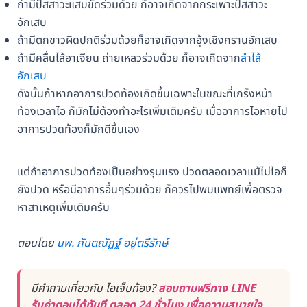
ถ้ามีปัสสาวะแสบขัดร่วมด้วย ก็อาจเกิดจากกระเพาะปัสสาวะ
อักเสบ
ถ้ามีตกขาวผิดปกติร่วมด้วยก็อาจเกิดจากอุ้งเชิงกรานอักเสบ
ถ้ามีคลื่นไส้อาเจียน ถ่ายเหลวร่วมด้วย ก็อาจเกิดจาก
ลำไส้
อักเสบ
ดังนั้นถ้าหากอาการปวดท้องเกิดขึ้นเฉพาะในขณะที่เกร็งหน้า
ท้องเวลาไอ ก็มักไม่ต้องทำอะไรเพิ่มเติมครับ เมื่ออาการไอหายไป
อาการปวดท้องก็มักดีขึ้นเอง
แต่ถ้าอาการปวดท้องเป็นอย่างรุนแรง ปวดตลอดเวลาแม้ไม่ไอก็
ยังปวด หรือมีอาการอื่นๆร่วมด้วย ก็ควรไปพบแพทย์เพื่อตรวจ
หาสาเหตุเพิ่มเติมครับ
ตอบโดย
นพ. กันตณัฏฐ์ อยู่ตรีรักษ์
มีคำถามเกี่ยวกับ ไอเจ็บท้อง?
สอบถามฟรีทาง LINE
รับคำตอบได้ทันที ตลอด 24 ชั่วโมง เพื่อความสบายใจ