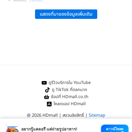
WebMD:
“Cortisol”
.
Healthline:
“Cortisol”
.
แสดงที่มาของข้อมูลเพิ่มเติม
NCBI:
“Cortisol”
.
ดูรีวิวบริการใน YouTube
ดู TikTok ที่ตลกมาก
ช้อปที่ HDmall.co.th
โหลดแอป HDmall
@ 2026 HDmall | สงวนลิขสิทธิ์ |
Sitemap
หา
คลินิกใกล้บ้าน
:
ออกใบรับรองแพทย์
|
ตรวจรักษาไข้หวัด
|
ตรวจสุขภาพทั่วไป
อยากรู้แคลอรี แค่ถ่ายรูปอาหาร!
ดาวน์โหลด