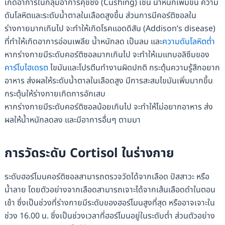
เกิดอาการในกลุ่มอาการคุชชิ่ง (Cushing) เช่น น้ำหนักเพิ่มขึ้น ความ
ดันโลหิตและระดับน้ำตาลในเลือดสูงขึ้น ส่วนการมีคอร์ติซอลใน
ร่างกายมากเกินไป จะทำให้เกิดโรคแอดดิสัน (Addison’s disease)
ที่ทำให้เกิดอาการอ่อนเพลีย น้ำหนักลด เป็นลม และ
ความดันโลหิตต่ำ
หากร่างกายมีระดับคอร์ติซอลมากเกินไป จะทำให้เมแทบอลิซึมของ
คาร์โบไฮเดรต
ไขมันและโปรตีนทำงานผิดปกติ กระตุ้นความรู้สึกอยาก
อาหาร ส่งผลให้ระดับน้ำตาลในเลือดสูง มีการสะสมไขมันเพิ่มมากขึ้น
กระตุ้นให้ร่างกายเกิดการอักเสบ
หากร่างกายมีระดับคอร์ติซอลน้อยเกินไป จะทำให้ไม่อยากอาหาร ส่ง
ผลให้น้ำหนักลดลง และมีอาการอื่นๆ ตามมา
การวัดระดับ Cortisol ในร่างกาย
ระดับฮอร์โมนคอร์ติซอลสามารถตรวจวัดได้จากเลือด ปัสสาวะ หรือ
น้ำลาย โดยตัวอย่างจากเลือดสามารถเจาะได้จากเส้นเลือดดำในตอน
เช้า ซึ่งเป็นช่วงที่ร่างกายมีระดับของฮอร์โมนสูงที่สุด หรืออาจเจาะใน
ช่วง 16.00 น. ซึ่งเป็นช่วงเวลาที่ฮอร์โมนอยู่ในระดับต่ำ ส่วนตัวอย่าง