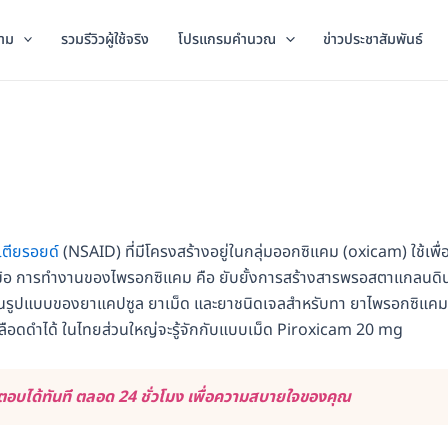
าม
รวมรีวิวผู้ใช้จริง
โปรแกรมคำนวณ
ข่าวประชาสัมพันธ์
เตียรอยด์
(NSAID) ที่มีโครงสร้างอยู่ในกลุ่มออกซิแคม (oxicam) ใช้เพื่อ
้อ การทำงานของไพรอกซิแคม คือ ยับยั้งการสร้างสารพรอสตาแกลนดิน 
นรูปแบบของยาแคปซูล ยาเม็ด และยาชนิดเจลสำหรับทา ยาไพรอกซิแคม
เลือดดำได้ ในไทยส่วนใหญ่จะรู้จักกับแบบเม็ด Piroxicam 20 mg
อบได้ทันที ตลอด 24 ชั่วโมง เพื่อความสบายใจของคุณ