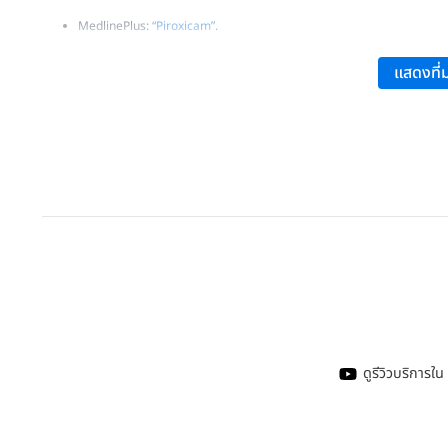
MedlinePlus:
“Piroxicam”
.
RxList:
“Piroxicam: Side Effects, Dosages, Treatment, Interactions,
แสดงที่ม
MedicineNet:
“Piroxicam, Feldene: Drug Facts, Side Effects, Dosag
U.S. National Library of Medicine National Center for Biotechnolo
WebMD:
“Piroxicam Oral: Uses, Side Effects, Interactions, Picture
ดูรีวิวบริการ