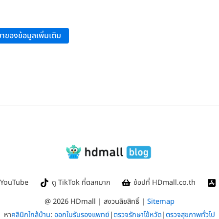
 Warnings”
.
าของข้อมูลเพิ่มเติม
e, and Uses”
.
gy Information:
“Piroxicam | C15H13N3O4S”
.
s, Warnings & Dosing”
.
ใน YouTube
ดู TikTok ที่ตลกมาก
ช้อปที่ HDmall.co.th
@ 2026 HDmall | สงวนลิขสิทธิ์ |
Sitemap
หา
คลินิกใกล้บ้าน
:
ออกใบรับรองแพทย์
|
ตรวจรักษาไข้หวัด
|
ตรวจสุขภาพทั่วไป