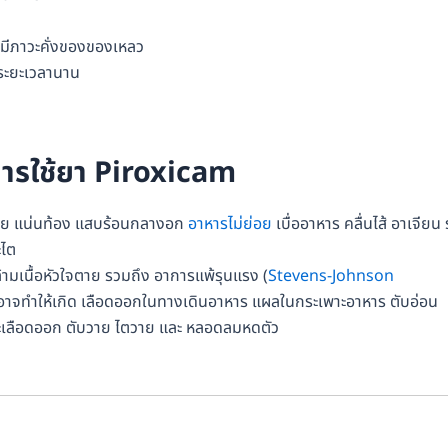
ือมีภาวะคั่งของของเหลว
็นระยะเวลานาน
การใช้ยา Piroxicam
สีย แน่นท้อง แสบร้อนกลางอก
อาหารไม่ย่อย
เบื่ออาหาร คลื่นไส้ อาเจียน
ะไต
้ามเนื้อหัวใจตาย รวมถึง อาการแพ้รุนแรง (
Stevens-Johnson
ง อาจทำให้เกิด เลือดออกในทางเดินอาหาร แผลในกระเพาะอาหาร ตับอ่อน
วะเลือดออก ตับวาย ไตวาย และ หลอดลมหดตัว