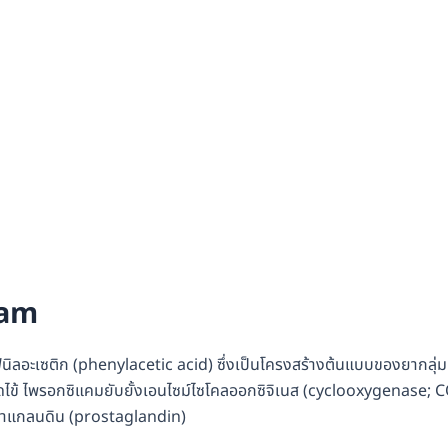
cam
ิลอะเซติก (phenylacetic acid) ซึ่งเป็นโครงสร้างต้นแบบของยากลุ่ม
ไข้ ไพรอกซิแคมยับยั้งเอนไซม์ไซโคลออกซิจิเนส (cyclooxygenase; 
ตาแกลนดิน (prostaglandin)