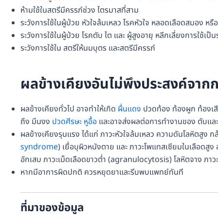
ห้ามใช้ในสตรีมีครรภ์ช่วง ไตรมาสที่สาม
ระวังการใช้ในผู้ป่วย หัวใจล้มเหลว โรคหัวใจ หลอดเลือดสมอง หร
ระวังการใช้ในผู้ป่วย โรคตับ ไต และ ผู้สูงอายุ หลีกเลี่ยงการใช้เป
ระวังการใช้ใน สตรีให้นมบุตร และสตรีมีครรภ์
ผลข้างเคียงอันไม่พึงประสงค์จาก
ผลข้างเคียงทั่วไป อาจทำให้เกิด
ผื่นแดง
ปวดท้อง ท้องผูก ท้องเ
ถึง มึนงง
ปวดศีรษะ
หูอื้อ
และอาจส่งผลต่อการทำงานของ ตับแล
ผลข้างเคียงรุนแรง ได้แก่ ภาวะหัวใจล้มเหลว ความดันโลหิตสูง กล
syndrome
) เยื่อบุผิวหนังตาย และ ภาวะโพแทสเซียมในเลือดสู
อักเสบ ภาวะเม็ดเลือดขาวต่ำ (agranulocytosis) โลหิตจาง ภา
หากมีอาการผิดปกติ ควรหยุดยาและรีบพบแพทย์ทันที
ที่มาของข้อมูล