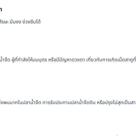
า
รษะ มึนงง ง่วงซึมได้
ำจืด ผู้ที่กำลังให้นมบุตร หรือมีปัญหาดวงตา เกี่ยวกับการเกิดเม็ดสาคูที่
ซึ่งพบมากในปลาน้ำจืด การรับประทานปลาน้ำจืดดิบ หรือปรุงไม่สุกเป็นสา