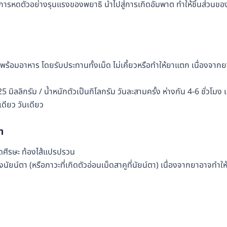
ดการหดตัวอย่างรุนแรงของพยาธิ นำไปสู่การเกิดอัมพาต ทำให้ชิ้นส่วนขอ
อมอาหาร โดยรับประทานทั้งเม็ด ไม่เคี้ยวหรือทำให้ยาแตก เนื่องจากย
 มิลลิกรัม / น้ำหนักตัวเป็นกิโลกรัม วันละสามครั้ง ห่างกัน 4-6 ชั่วโมง 
เดียว วันเดียว
า
วดศีรษะ ท้องไส้แปรปรวน
งนัยน์ตา (หรือภาวะที่เกิดตัวอ่อนเม็ดสาคูที่นัยน์ตา) เนื่องจากยาอาจทำให