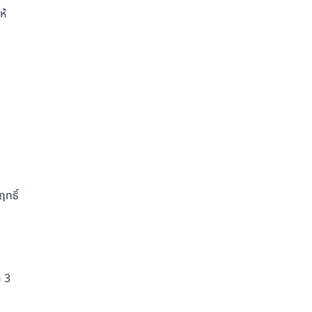
ห้
ทธิ์
า 3