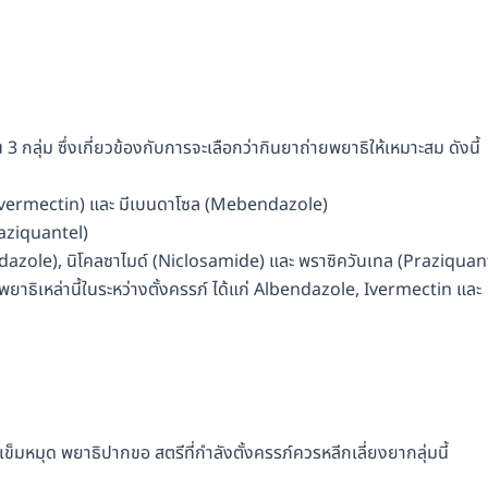
ลุ่ม ซึ่งเกี่ยวข้องกับการจะเลือกว่ากินยาถ่ายพยาธิให้เหมาะสม ดังนี้
 (Ivermectin) และ มีเบนดาโซล (Mebendazole)
raziquantel)
dazole), นิโคลซาไมด์ (Niclosamide) และ พราซิควันเทล (Praziquan
ยพยาธิเหล่านี้ในระหว่างตั้งครรภ์ ได้แก่ Albendazole, Ivermectin และ
ข็มหมุด พยาธิปากขอ สตรีที่กำลังตั้งครรภ์ควรหลีกเลี่ยงยากลุ่มนี้