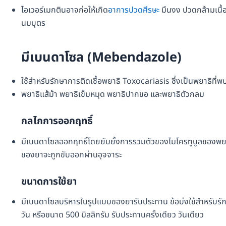
ไอเวอร์เมกตินอาจก่อให้เกิด
อาการปวดศีรษะ
มึนงง ปวดกล้ามเนื้อ 
นมบุตร
มีเบนดาโซล (Mebendazole)
ใช้สำหรับรักษาการติดเชื้อพยาธิ Toxocariasis ซึ่งเป็นพยาธิที่
พยาธิแส้ม้า พยาธิเข็มหมุด พยาธิปากขอ และพยาธิตัวกลม
กลไกการออกฤทธิ์
มีเบนดาโซลออกฤทธิ์โดยยับยั้งการรวมตัวของไมโครทูบูลของพยาธิ
ของยาจะถูกขับออกผ่านอุจจาระ
ขนาดการใช้ยา
มีเบนดาโซลบริหารในรูปแบบของยารับประทาน ข้อบ่งใช้สำหรับรักษาก
วัน หรือขนาด 500 มิลลิกรัม รับประทานครั้งเดียว วันเดียว