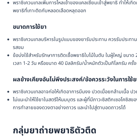
พราซิเควนเทลเพิ่มการไหลเข้าของแคลเซียมเข้าสู่พยาธิ ทำให้เกิ
พยาธิที่เกาะติดกับหลอดเลือดหลุดออก
ขนาดการใช้ยา
พราซิเควนเทลบริหารในรูปแบบของยารับประทาน ควรรับประทานพร้
รสขม
ข้อบ่งใช้สำหรับรักษาการติดเชื้อพยาธิใบไม้ในตับ ในผู้ใหญ่ ขนาด 25
เวลา 1-2 วัน หรือขนาด 40 มิลลิกรัม/น้ำหนักตัวเป็นกิโลกรัม ครั้ง
ผลข้างเคียงอันไม่พึงประสงค์/ข้อควรระวังในการใช้ย
พราซิเควนเทลอาจก่อให้เกิดอาการมึนงง ปวดเมื่อยกล้ามเนื้อ ป
ไม่แนะนำให้ใช้ยาในสตรีให้นมบุตร และผู้ที่มีภาวะซิสติกเซอโคซิสขอ
การทำลายของดวงตาอย่างถาวร และนำไปสู่ตาบอดถาวรได้
กลุ่มยาถ่ายพยาธิตัวตืด