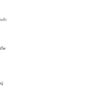
คเท้า
ร์โพ
หญ่