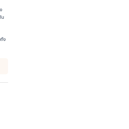
ึง
กัน
ถึง