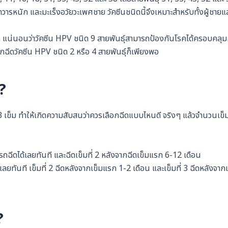
ทวารหนัก และมะเร็งอวัยวะเพศชาย วัคซีนชนิดนี้จึงเหมาะสำหรับทั้งผู้ชายแล
ใด แน่นอนว่าวัคซีน HPV ชนิด 9 สายพันธุ์สามารถป้องกันโรคได้ครอบคลุม
กฉีดวัคซีน HPV ชนิด 2 หรือ 4 สายพันธ์ุก็เพียงพอ
ม?
3 เข็ม ทำให้เกิดความสับสนว่าควรเลือกฉีดแบบไหนดี จริงๆ แล้วจำนวนเข็มท
ฉีดได้เลยทันที และฉีดเข็มที่ 2 หลังจากฉีดเข็มแรก 6-12 เดือน
เลยทันที เข็มที่ 2 ฉีดหลังจากเข็มแรก 1-2 เดือน และเข็มที่ 3 ฉีดหลังจากเ
?