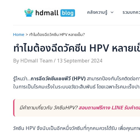
Skip
to
คลังความรู้
รวมบทค
content
Home
ทำไมต้องฉีดวัคซีน HPV หลายเข็ม?
ทำไมต้องฉีดวัคซีน HPV หลายเข
By
HDmall Team
/
13 September 2024
รู้ไหมว่า…
การฉีดวัคซีนเอชพีวี (HPV)
สามารถป้องกันโรคติดต่อทา
ในการเป็นโรคมะเร็งในระบบอวัยวะสืบพันธ์ โดยเฉพาะโรคมะเร็งปากม
มีคำถามเกี่ยวกับ วัคซีนHPV?
สอบถามฟรีทาง LINE รับคำตอบ
วัคซีน HPV จึงนับเป็นอีกหนึ่งวัคซีนที่ทุกคนควรได้รับ เพื่อคุณภาพ