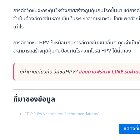
การฉีดวัคซีนจะกระตุ้นให้ร่างกายสร้างภูมิคุ้มกันโรคขึ้นมา แต่การฉี
จำเป็นต้องฉีดวัคซีนหลายเข็ม ในระยะเวลาที่เหมาะสม โดยแพทย์จะเป็น
เท่าไร
การฉีดวัคซีน HPV ก็เหมือนกับการฉีดวัคซีนชนิดอื่นๆ คุณจำเป็นต
จะสามารถสร้างภูมิคุ้มกันป้องกันโรคจากไวรัส HPV ได้นั่นเอง
มีคำถามเกี่ยวกับ วัคซีนHPV?
สอบถามฟรีทาง LINE รับคำตอบ
ที่มาของข้อมูล
CDC:
“HPV Vaccination Recommendations”
.
แสดงที่ม