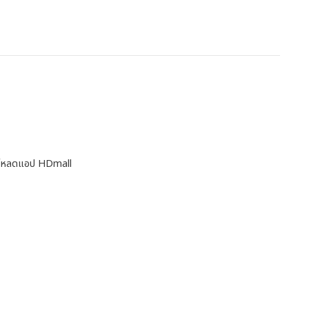
โหลดแอป HDmall