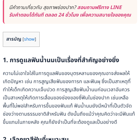
มีคำถามเกี่ยวกับ สุขภาพช่องปาก?
สอบถามฟรีทาง LINE
รับคำตอบได้ทันที ตลอด 24 ชั่วโมง เพื่อความสบายใจของคุณ
สารบัญ
[
show
]
1. การดูแลฟันน้ำนมเป็นเรื่องที่สำคัญอย่างยิ่ง
ความไม่เอาใจใส่ในการดูแลฟันของบุตรหลานของคุณอาจส่งผลให้
เกิดปัญหา เช่น การสูญเสียฟันของทารก และฟันผุ ซึ่งเป็นสาเหตุที่
ทำให้เด็กเกิดความเจ็บปวด การสูญเสียฟันน้ำนมก่อนเวลาอันควร
เป็นสาเหตุให้เกิดการเลื่อนของช่องของซี่ฟันในช่องปาก เช่นเหลือ
พื้นที่ไม่พอlสำหรับการขึ้นของฟันแท้ ฟันน้ำนมยังมีหน้าที่เป็นตัวจัด
ช่องว่างตามธรรมชาติสำหรับฟัน ดังนั้นถึงแม้ว่าคุณคิดว่าจะมีฟันแท้
ขึ้นแทนในภายหลัง คุณก็ยังจำเป็นที่จะต้องดูแลเป็นอย่างดี
2. เลือกยาสีฟันที่เหมาะสม