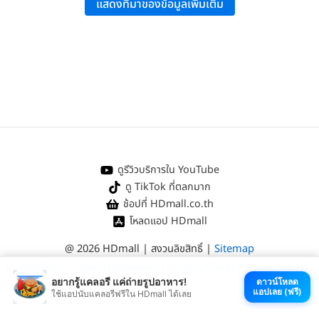
แสดงที่มาของข้อมูลเพิ่มเติม
Medical News Today:
“The 8 Best Practices for Healthy Teeth and
Gums”
.
ดูรีวิวบริการใน YouTube
ดู TikTok ที่ตลกมาก
ช้อปที่ HDmall.co.th
โหลดแอป HDmall
@ 2026 HDmall | สงวนลิขสิทธิ์ |
Sitemap
หา
คลินิกใกล้บ้าน
:
ออกใบรับรองแพทย์
|
ตรวจรักษาไข้หวัด
|
ตรวจสุขภาพทั่วไป
อยากรู้แคลอรี แค่ถ่ายรูปอาหาร!
ดาวน์โหลด
แอปเลย (ฟรี)
ใช้แอปนับแคลอรีฟรีใน HDmall ได้เลย