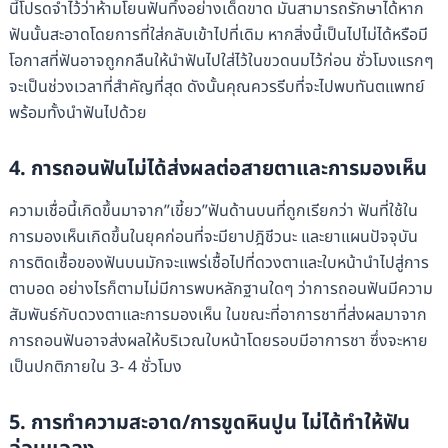
นี้โปรดจำไว้ว่าห้ามโยนฟันทิ้งอย่างเด็ดขาด มันสามารถรักษาได้หาก
ฟันนั้นสะอาดโดยการที่ใส่กลับเข้าไปที่เดิม หากสิ่งนี้เป็นไปไม่ได้หรือมี
โอกาสที่ฟันอาจถูกกลืนให้นำฟันไปใส่ไว้ในขวดนมไว้ก่อน ชั่วโมงแรกๆ
จะเป็นช่วงเวลาที่สำคัญที่สุด ดังนั้นคุณควรรีบที่จะไปพบทันตแพทย์
พร้อมทั้งนำฟันไปด้วย
4. การถอนฟันไม่ได้ส่งผลต่อสายตาและการมองเห็น
ความเชื่อนี้เกิดขึ้นมาจาก”เขี้ยว”ฟันด้านบนที่ถูกเรียกว่า ฟันที่ใช้ใน
การมองเห็นเกิดขึ้นในยุคก่อนที่จะมียาปฎิชีวนะ และยาแผนปัจจุบัน
การติดเชื้อของฟันบนมักจะแพร่เชื้อไปที่ดวงตาและใบหน้านำไปสู่การ
ตาบอด อย่างไรก็ตามไม่มีการพบหลักฐานใดๆ ว่าการถอนฟันมีความ
สัมพันธ์กับดวงตาและการมองเห็น ในขณะที่อาการชาที่ส่งผลมาจาก
การถอนฟันอาจส่งผลให้บริเวณใบหน้าโดยรอบมีอาการชา ซึ่งจะหาย
เป็นปกติภายใน 3- 4 ชั่วโมง
5. การทำความสะอาด/การขูดหินปูน ไม่ได้ทำให้ฟัน