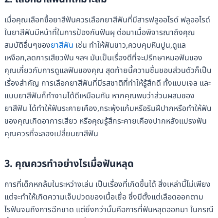
เมื่อคุณเลือกซื้อยาสีฟันควรเลือกยาสีฟันที่มีสารฟลูออไรด์ ฟลูออไรด์
ในยาสีฟันมีหน้าที่ในการป้องกันฟันผุ ต่อมาเมื่อพิจารณาถึงคุณ
สมบัติอื่นๆของ
ยาสีฟัน
เช่น ทำให้ฟันขาว,ควบคุมหินปูน,ดูแล
เหงือก,ลดการเสียวฟัน ฯลฯ มันเป็นเรื่องดีที่จะปรึกษาหมอฟันของ
คุณเกี่ยวกับการดูแลฟันของคุณ สุดท้ายนี้ความชื่นชอบส่วนตัวก็เป็น
เรื่องสำคัญ การเลือกยาสีฟันที่มีรสชาติที่ทำให้รู้สึกดี ทั้งแบบเจล และ
แบบยาสีฟันก็ทำงานได้ดีเหมือนกัน หากคุณพบว่าส่วนผสมของ
ยาสีฟัน ได้ทำให้ฟันระคายเคือง,กระพุ้งแก้มหรือริมฝีปากหรือทำให้ฟัน
ของคุณเกิดอาการเสียว หรือคุณรู้สึกระคายเคืองปากหลังแปรงฟัน
คุณควรที่จะลองเปลี่ยนยาสีฟัน
3. คุณควรทำอย่างไรเมื่อฟันหลุด
การที่เด็กหกล้มในระหว่างเล่น เป็นเรื่องที่เกิดขึ้นได้ สิ่งเหล่านี้ไม่เพียง
แต่จะทำให้เกิดความเจ็บปวดของเนื้อเยื่อ ซึ่งมีตั้งแต่เลือดออกตาม
ไรฟันจนถึงการฉีกขาด แต่ยิ่งกว่านั้นคือการที่ฟันหลุดออกมา ในกรณี