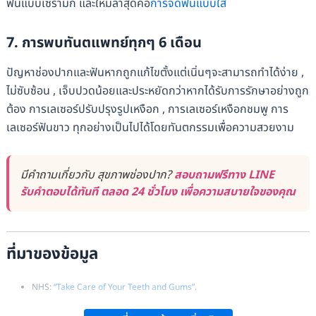
ฟันแบบเซรามิก และใหม่ล่าสุดคือ
การจัดฟันแบบใส
7. การพบทันตแพทย์ทุกๆ 6 เดือน
ปัญหาช่องปากและฟันหากถูกแก้ไขตั้งแต่เนิ่นๆจะสามารถทำได้ง่าย ,
ไม่ซับซ้อน , เจ็บปวดน้อยและประหยัดกว่าหากได้รับการรักษาอย่างถูก
ต้อง การเลเซอร์ปรับปรุงรูปเหงือก , การเลเซอร์เหงือกชมพู การ
เลเซอร์ฟันขาว ทุกอย่างเป็นไปได้โดยทันตกรรมเพื่อความสวยงาม
มีคำถามเกี่ยวกับ สุขภาพช่องปาก?
สอบถามฟรีทาง LINE
รับคำตอบได้ทันที ตลอด 24 ชั่วโมง เพื่อความสบายใจของคุณ
ที่มาของข้อมูล
NHS:
“Take Care of Your Teeth and Gums”
.
Mayo Clinic:
“Oral Health: Brush Up on Dental Care Basics”
.