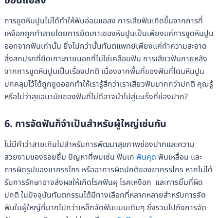
อ่อนแอลง
การขูดหินปูนไม่ได้ทำให้ฟันอ่อนแอลง การเสียฟันเกิดขึ้นจากการที่
เหงือกถูกทำลายโดยการยึดเกาะของหินปูนเป็นเพียงแค่การขูดหินปูน
ออกจากฟันเท่านั้น ยิ่งไปกว่านั้นทันตแพทย์เพียงแค่ทำความสะอาด
สิ่งสกปรกที่ยึดเกาะภายนอกที่ไม่ใช่เคลือบฟัน การเสียวฟันภายหลัง
จากการขูดหินปูนเป็นเรื่องปกติ เนื่องจากพื้นที่ของฟันที่โดนหินปูน
ปกคลุมไว้ได้ถูกขูดออกทำให้เรารู้สึกว่าเราเสียวฟันมากกว่าปกติ คุณรู้
หรือไม่ว่าสุขอนามัยของฟันที่ไม่ดีอาจนำไปสู่มะเร็งที่ช่องปาก?
6. การจัดฟันก็จำเป็นสำหรับผู้ใหญ่เช่นกัน
ไม่มีคำว่าสายเกินไปสำหรับการพัฒนาสุขภาพช่องปากและความ
สวยงามของรอยยิ้ม ปัญหาที่พบเช่น ฟันเก
ฟันคุด
ฟันเหลื่อม และ
การผิดรูปของขากรรไกร หรืออาการผิดปกติของขากรรไกร หากไม่ได้
รับการรักษาอาจส่งผลให้เกิดโรคฟันผุ โรคเหงือก และการยิ้มที่ผิด
ปกติ ในปัจจุบันทันตกรรมได้มีทางเลือกที่หลากหลายสำหรับการจัด
ฟันในผู้ใหญ่ที่มากไปกว่าเหล็กจัดฟันแบบเดิมๆ ซึ่งรวมไปถึงการจัด