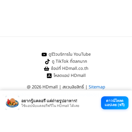
ดูรีวิวบริการใน YouTube
ดู TikTok ที่ตลกมาก
ช้อปที่ HDmall.co.th
โหลดแอป HDmall
@ 2026 HDmall | สงวนลิขสิทธิ์ |
Sitemap
หา
คลินิกใกล้บ้าน
:
ออกใบรับรองแพทย์
|
ตรวจรักษาไข้หวัด
|
ตรวจสุขภาพทั่วไป
อยากรู้แคลอรี แค่ถ่ายรูปอาหาร!
ดาวน์โหลด
แอปเลย (ฟรี)
ใช้แอปนับแคลอรีฟรีใน HDmall ได้เลย