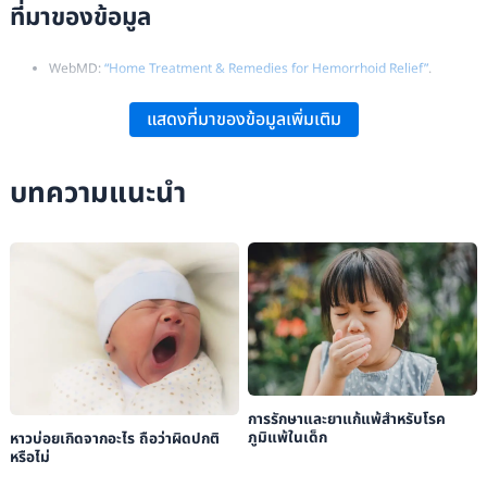
ที่มาของข้อมูล
WebMD:
“Home Treatment & Remedies for Hemorrhoid Relief”
.
National Institute of Diabetes and Digestive and Kidney Diseases:
แสดงที่มาของข้อมูลเพิ่มเติม
“Treatment of Hemorrhoids”
.
Medical News Today:
“How Long Do Hemorrhoids Last? Treatment and
บทความแนะนำ
Recovery”
.
การรักษาและยาแก้แพ้สำหรับโรค
ภูมิแพ้ในเด็ก
หาวบ่อยเกิดจากอะไร ถือว่าผิดปกติ
หรือไม่