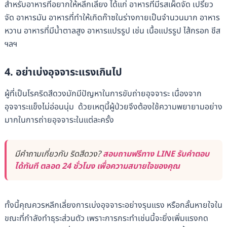
สำหรับอาหารที่อยากให้หลีกเลี่ยง ได้แก่ อาหารที่มีรสเผ็ดจัด เปรี้ยว
จัด อาหารมัน อาหารที่ทำให้เกิดก๊าซในร่างกายเป็นจำนวนมาก อาหาร
หวาน อาหารที่มีน้ำตาลสูง อาหารแปรรูป เช่น เนื้อแปรรูป ไส้กรอก ชีส
ฯลฯ
4. อย่าเบ่งอุจจาระแรงเกินไป
ผู้ที่เป็นโรคริดสีดวงมักมีปัญหาในการขับถ่ายอุจจาระ เนื่องจาก
อุจจาระแข็งไม่อ่อนนุ่ม ด้วยเหตุนี้ผู้ป่วยจึงต้องใช้ความพยายามอย่าง
มากในการถ่ายอุจจาระในแต่ละครั้ง
มีคำถามเกี่ยวกับ ริดสีดวง?
สอบถามฟรีทาง LINE รับคำตอบ
ได้ทันที ตลอด 24 ชั่วโมง เพื่อความสบายใจของคุณ
ทั้งนี้คุณควรหลีกเลี่ยงการเบ่งอุจจาระอย่างรุนแรง หรือกลั้นหายใจใน
ขณะที่กำลังทำธุระส่วนตัว เพราะการกระทำเช่นนี้จะยิ่งเพิ่มแรงกด