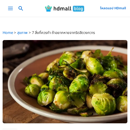
Skip
Main
โหลดแอป HDmall
to
Menu
content
Home
สุขภาพ
7 สิ่งที่ควรทำ ถ้าอยากหายจากริดสีดวงทวาร