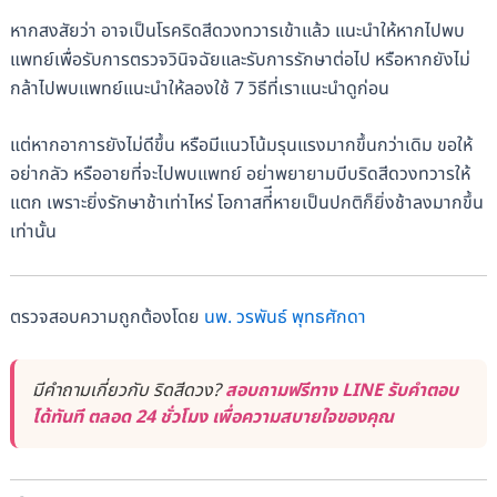
หากสงสัยว่า อาจเป็นโรคริดสีดวงทวารเข้าแล้ว แนะนำให้หากไปพบ
แพทย์เพื่อรับการตรวจวินิจฉัยและรับการรักษาต่อไป หรือหากยังไม่
กล้าไปพบแพทย์แนะนำให้ลองใช้ 7 วิธีที่เราแนะนำดูก่อน
แต่หากอาการยังไม่ดีขึ้น หรือมีแนวโน้มรุนแรงมากขึ้นกว่าเดิม ขอให้
อย่ากลัว หรืออายที่จะไปพบแพทย์ อย่าพยายามบีบริดสีดวงทวารให้
แตก เพราะยิ่งรักษาช้าเท่าไหร่ โอกาสที่ีหายเป็นปกติก็ยิ่งช้าลงมากขึ้น
เท่านั้น
ตรวจสอบความถูกต้องโดย
นพ. วรพันธ์ พุทธศักดา
มีคำถามเกี่ยวกับ ริดสีดวง?
สอบถามฟรีทาง LINE รับคำตอบ
ได้ทันที ตลอด 24 ชั่วโมง เพื่อความสบายใจของคุณ