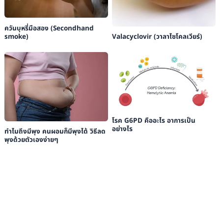
ควันบุหรี่มือสอง (Secondhand
smoke)
Valacyclovir (วาลาไซโคลเวียร์)
โรค G6PD คืออะไร อาการเป็น
อย่างไร
ทำไมถึงมีพุง คนผอมก็มีพุงได้ วิธีลด
พุงด้วยตัวเองง่ายๆ