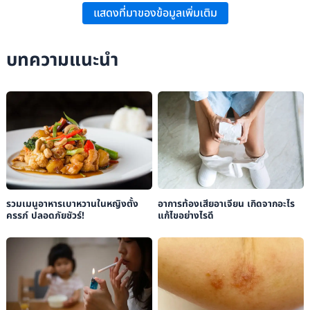
แสดงที่มาของข้อมูลเพิ่มเติม
Luders, Eileen, Thompson, Paul M., & Toga, Arthur W.: “The
Development of the Corpus Callosum in the Healthy Human Brain,”
บทความแนะนำ
Journal of Neuroscience
, 30(33), 10985–10990.
Velut, S., Destrieux, C., & Kakou, M.: “[Morphologic Anatomy of the
Corpus Callosum],”
Neuro-Chirurgie
, 44(1 Suppl), 17–30.
อาการท้องเสียอาเจียน เกิดจากอะไร
รวมเมนูอาหารเบาหวานในหญิงตั้ง
แก้ไขอย่างไรดี
ครรภ์ ปลอดภัยชัวร์!