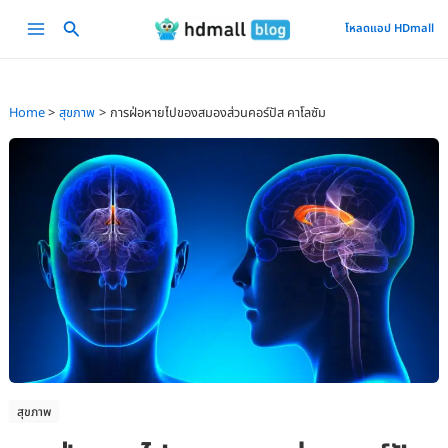
Skip
Main
โหลดแอป HDmall
to
Menu
content
Home
สุขภาพ
การฝ่อหายไปของสมองส่วนคอร์ปัส คาโลซัม
สุขภาพ