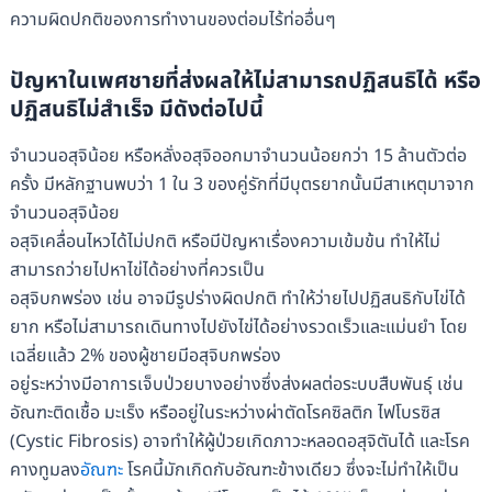
ความผิดปกติของการทำงานของต่อมไร้ท่ออื่นๆ
ปัญหาในเพศชายที่ส่งผลให้ไม่สามารถปฏิสนธิได้ หรือ
ปฏิสนธิไม่สำเร็จ มีดังต่อไปนี้
จำนวนอสุจิน้อย หรือหลั่งอสุจิออกมาจำนวนน้อยกว่า 15 ล้านตัวต่อ
ครั้ง มีหลักฐานพบว่า 1 ใน 3 ของคู่รักที่มีบุตรยากนั้นมีสาเหตุมาจาก
จำนวนอสุจิน้อย
อสุจิเคลื่อนไหวได้ไม่ปกติ หรือมีปัญหาเรื่องความเข้มข้น ทำให้ไม่
สามารถว่ายไปหาไข่ได้อย่างที่ควรเป็น
อสุจิบกพร่อง เช่น อาจมีรูปร่างผิดปกติ ทำให้ว่ายไปปฏิสนธิกับไข่ได้
ยาก หรือไม่สามารถเดินทางไปยังไข่ได้อย่างรวดเร็วและแม่นยำ โดย
เฉลี่ยแล้ว 2% ของผู้ชายมีอสุจิบกพร่อง
อยู่ระหว่างมีอาการเจ็บป่วยบางอย่างซึ่งส่งผลต่อระบบสืบพันธุ์ เช่น
อัณฑะติดเชื้อ มะเร็ง หรืออยู่ในระหว่างผ่าตัดโรคซิลติก ไฟโบรซิส
(Cystic Fibrosis) อาจทำให้ผู้ป่วยเกิดภาวะหลอดอสุจิตันได้ และโรค
คางทูมลง
อัณฑะ
โรคนี้มักเกิดกับอัณฑะข้างเดียว ซึ่งจะไม่ทำให้เป็น