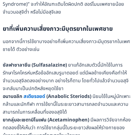
Syndrome)” จะทำให้อัณฑะเติบโตผิดปกติ ฮอร์โมนเพศชายน้อย
จำนวนอสุจิต่ำ หรือไม่มีอสุจิเลย
ยาที่เพิ่มความเสี่ยงภาวะมีบุตรยากในเพศชาย
นอกจากนี้การใช้ยาบางอย่างก็เพิ่มความเสี่ยงภาวะมีบุตรยากในเพศ
ชายได้ ตัวอย่างเช่น
ซัลฟาซาลาซีน (Sulfasalazine)
ยาแก้อักเสบตัวนี้มักใช้ในการ
รักษาโรคโครห์นหรือข้ออักเสบรูมาตอยด์ แต่มีผลข้างเคียงคือทำให้
จำนวนอสุจิลดลงอย่างมาก อย่างไรก็ตาม โดยทั่วไปแล้วจำนวนอสุจิ
จะกลับมาเป็นปกติหลังหยุดใช้ยา
อนาบอลิก
สเตียรอยด์
(Anabolic Steriods)
นิยมใช้ในหมู่นักเพาะ
กล้ามและนักกีฬา การใช้ยานี้ในระยะยาวสามารถลดจำนวนและความ
สามารถในการเคลื่อนที่ของอสุจิได้
ยากลุ่มอะเซตามิโนเฟน (Acetaminophen)
มีผลการวิจัยจากห้อง
ทดลองชี้ให้เห็นว่า การใช้ยากลุ่มนี้ในระยะยาวส่งผลให้ร่างกายของ