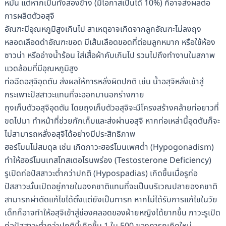
หมัน แต่หากเป็นทั้งสองข้าง (มีโอกาสเป็นได้ 10%) ก็อาจส่งผลต่อ
การผลิตตัวอสุจิ
อัณฑะมีอุณหภูมิสูงเกินไป สาเหตุอาจเกิดจากลูกอัณฑะไม่ลงถุง
หลอดเลือดดำอัณฑะขอด มีเส้นเลือดขอดที่ต่อมลูกหมาก หรือใช้ห้อง
ซาวน่า หรืออ่างน้ำร้อน ใส่เสื้อผ้าคับเกินไป รวมไปถึงทำงานในสภาพ
แวดล้อมที่มีอุณหภูมิสูง
ท่อฉีดอสุจิอุดตัน ส่งผลให้การหลั่งผิดปกติ เช่น น้ำอสุจิหลั่งเข้าสู่
กระเพาะปัสสาวะแทนที่จะออกมานอกร่างกาย
ถุงเก็บตัวอสุจิอุดตัน โดยถุงเก็บตัวอสุจิจะมีโครงสร้างคล้ายท่อยาวที่
ขดไปมา ทำหน้าที่ช่วยกักเก็บและส่งผ่านอสุจิ หากท่อเหล่านี้อุดตันก็จะ
ไม่สามารถหลั่งอสุจิได้อย่างมีประสิทธิภาพ
ฮอร์โมนไม่สมดุล เช่น เกิดภาวะฮอร์โมนเพศต่ำ (Hypogonadism)
ทำให้ฮอร์โมนเทสโทสเตอโรนพร่อง (Testosterone Deficiency)
รูเปิดท่อปัสสาวะต่ำกว่าปกติ (Hypospadias) เกิดขึ้นเมื่อรูท่อ
ปัสสาวะนั้นเปิดอยู่ภายในองคชาติแทนที่จะเป็นบริเวณปลายองคชาติ
สามารถผ่าตัดแก้ไขได้ตั้งแต่ยังเป็นทารก หากไม่ได้รับการแก้ไขในวัย
เด็กก็อาจทำให้อสุจิเข้าสู่ช่องคลอดของฝ่ายหญิงได้ยากขึ้น ภาวะรูเปิด