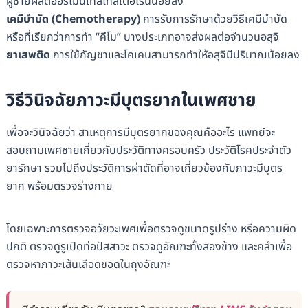
ผู้ชายผลิตฮอร์โมนเทสโทสเตอโรนน้อยลง
เคมีบำบัด (Chemotherapy)
การรับการรักษาด้วยวิธีเคมีบำบัด
หรือที่เรียกว่าการทำ “คีโม” บางประเภทอาจส่งผลต่อจำนวนอสุจิ
ยาเสพติด
การใช้กัญชาและโคเคนสามารถทำให้อสุจิมีปริมาณน้อยลง
วิธีวินิจฉัยภาวะมีบุตรยากในเพศชาย
เพื่อจะวินิจฉัยว่า สาเหตุการมีบุตรยากของคุณคืออะไร แพทย์จะ
สอบถามเพศชายเกี่ยวกับประวัติทางครอบครัว ประวัติโรคประจำตัว
ยารักษา รวมไปถึงประวัติการผ่าตัดที่อาจเกี่ยวข้องกับภาวะมีบุตร
ยาก พร้อมตรวจร่างกาย
โดยเฉพาะการตรวจอวัยวะเพศเพื่อตรวจดูขนาดรูปร่าง หรือความผิด
ปกติ ตรวจดูรูเปิดท่อปัสสาวะ ตรวจดูอัณฑะทั้งสองข้าง และคลำเพื่อ
ตรวจหาภาวะเส้นเลือดขอดในถุงอัณฑะ