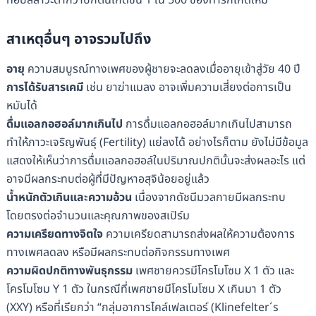
ท่อปัสสาวะต่ำกว่าปกตินี้เกิดขึ้น 1 ใน 500 ของทารกเกิดใหม่
สาเหตุอื่นๆ อาจรวมไปถึง
อายุ
ความสมบูรณ์ทางเพศของผู้ชายจะลดลงเมื่ออายุเข้าสู่วัย 40 ปี
การได้รับสารเคมี
เช่น ยาฆ่าแมลง อาจเพิ่มความเสี่ยงต่อการเป็น
หมันได้
ดื่มแอลกอฮอล์มากเกินไป
การดื่มแอลกอฮอล์มากเกินไปสามารถ
ทำให้ภาวะเจริญพันธุ์ (Fertility) แย่ลงได้ อย่างไรก็ตาม ยังไม่มีข้อมูล
แสดงให้เห็นว่าการดื่มแอลกอฮอล์ในปริมาณปกตินั้นจะส่งผลอะไร แต่
อาจมีผลกระทบต่อผู้ที่มีปัญหาอสุจิน้อยอยู่แล้ว
น้ำหนักตัวเกินและความอ้วน
เนื่องจากดัชนีมวลกายมีผลกระทบ
โดยตรงต่อจำนวนและคุณภาพของสเปิร์ม
ความเครียดทางจิตใจ
ความเครียดสามารถส่งผลให้ความต้องการ
ทางเพศลดลง หรือมีผลกระทบต่อกิจกรรมทางเพศ
ความผิดปกติทางพันธุกรรม
เพศชายควรมีโครโมโซม X 1 ตัว และ
โครโมโซม Y 1 ตัว ในกรณีที่เพศชายมีโครโมโซม X เกินมา 1 ตัว
(XXY) หรือที่เรียกว่า “กลุ่มอาการไคล์เฟลเตอร์ (Klinefelter´s