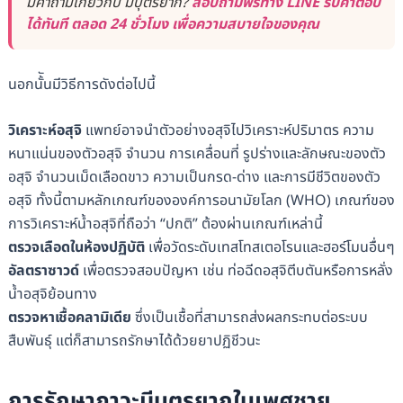
มีคำถามเกี่ยวกับ มีบุตรยาก?
สอบถามฟรีทาง LINE รับคำตอบ
ได้ทันที ตลอด 24 ชั่วโมง เพื่อความสบายใจของคุณ
นอกนั้ันมีวิธีการดังต่อไปนี้
วิเคราะห์อสุจิ
แพทย์อาจนำตัวอย่างอสุจิไปวิเคราะห์ปริมาตร ความ
หนาแน่นของตัวอสุจิ จำนวน การเคลื่อนที่ รูปร่างและลักษณะของตัว
อสุจิ จำนวนเม็ดเลือดขาว ความเป็นกรด-ด่าง และการมีชีวิตของตัว
อสุจิ ทั้งนี้ตามหลักเกณฑ์ขององค์การอนามัยโลก (WHO) เกณฑ์ของ
การวิเคราะห์น้ำอสุจิที่ถือว่า “ปกติ” ต้องผ่านเกณฑ์เหล่านี้
ตรวจเลือดในห้องปฏิบัติ
เพื่อวัดระดับเทสโทสเตอโรนและฮอร์โมนอื่นๆ
อัลตราซาวด์
เพื่อตรวจสอบปัญหา เช่น ท่อฉีดอสุจิตีบตันหรือการหลั่ง
น้ำอสุจิย้อนทาง
ตรวจหาเชื้อคลามิเดีย
ซึ่งเป็นเชื้อที่สามารถส่งผลกระทบต่อระบบ
สืบพันธุ์ แต่ก็สามารถรักษาได้ด้วยยาปฏิชีวนะ
การรักษาภาวะมีบุตรยากในเพศชาย