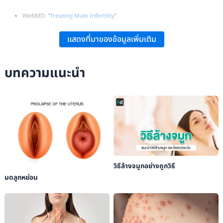
WebMD:
“Treating Male Infertility”
.
Urology Care Foundation:
“What Is Male Infertility?”
.
แสดงที่มาของข้อมูลเพิ่มเติม
National Institute of Child Health and Human Development:
“How
Common Is Male Infertility, and What Are Its Causes?”
.
บทความแนะนำ
วิธีล้างจมูกอย่างถูกวิธี
มดลูกหย่อน