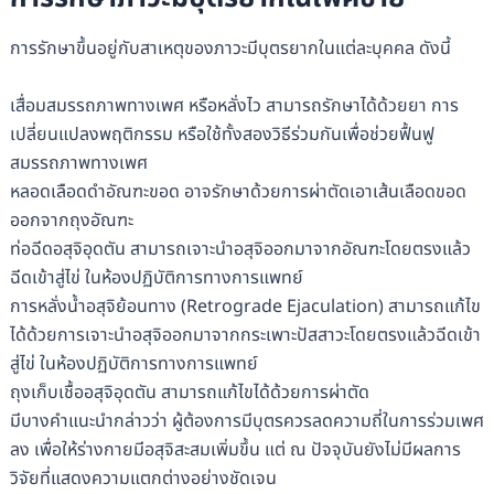
การรักษาขึ้นอยู่กับสาเหตุของภาวะมีบุตรยากในแต่ละบุคคล ดังนี้
เสื่อมสมรรถภาพทางเพศ หรือหลั่งไว สามารถรักษาได้ด้วยยา การ
เปลี่ยนแปลงพฤติกรรม หรือใช้ทั้งสองวิธีร่วมกันเพื่อช่วยฟื้นฟู
สมรรถภาพทางเพศ
หลอดเลือดดำอัณฑะขอด อาจรักษาด้วยการผ่าตัดเอาเส้นเลือดขอด
ออกจากถุงอัณฑะ
ท่อฉีดอสุจิอุดตัน สามารถเจาะนำอสุจิออกมาจากอัณฑะโดยตรงแล้ว
ฉีดเข้าสู่ไข่ ในห้องปฏิบัติการทางการแพทย์
การหลั่งน้ำอสุจิย้อนทาง (Retrograde Ejaculation) สามารถแก้ไข
ได้ด้วยการเจาะนำอสุจิออกมาจากกระเพาะปัสสาวะโดยตรงแล้วฉีดเข้า
สู่ไข่ ในห้องปฏิบัติการทางการแพทย์
ถุงเก็บเชื้ออสุจิอุดตัน สามารถแก้ไขได้ด้วยการผ่าตัด
มีบางคำแนะนำกล่าวว่า ผู้ต้องการมีบุตรควรลดความถี่ในการร่วมเพศ
ลง เพื่อให้ร่างกายมีอสุจิสะสมเพิ่มขึ้น แต่ ณ ปัจจุบันยังไม่มีผลการ
วิจัยที่แสดงความแตกต่างอย่างชัดเจน