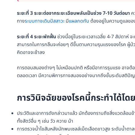
ระยะที่ 3 ระยะต่อจากระยะเฉียบพลันเป็นช่วง 7-10 วันต่อมา
คว
ทาง
ระบบทางเดินปัสสาวะ
มี
แผลกดทับ
ต้องอยู่ในความดูแลของ
ระยะที่
4 ระยะพักฟื้น
ช่วงนี้อยู่ในระยะเวลาเฉลี่ย 4-7 สัปดาห์ 
สามารถในการกลืนจะค่อยๆ ดีขึ้นตามความรุนแรงของโรค ผู้ป
คิดอาจจะช้าลง
การตอบสนองต่างๆ ไม่เหมือนปกติ หรือมีอาการรุนแรง อาจต้องใ
ตลอดเวลา มีความพิการทางสมองอย่างมากถึงขั้นระดับสติป
การวินิจฉัยของโรคนี้กระทำได้โด
ประวัติและอาการดังกล่าวมาแล้ว มักต้องทราบถึงสิ่งแวดล้อมข้าง
ทั้งสัตว์อื่น ๆ เช่น วัว ควาย ม้า
การตรวจน้ำไขสันหลังมักพบเซลล์เม็ดเลือดขาวสูง ระดับน้ำตาล