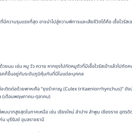
ที่มีความรุนแรงที่สุด อาจนำไปสู่ความพิการและเสียชีวิตได้คือ เชื้อไวรัสเจ
กด้วยนม เช่น หมู วัว ควาย หากยุงไปกัดหมูตัวที่มีเชื้อไวรัสเข้าแล้วไปกัดค
ก็ขึ้นอยู่กับระดับภูมิคุ้มกันที่มีในแต่ละบุคคล
ต่จะติดต่อด้วยพาหะคือ “ยุงรำคาญ (Culex tritaeniorrhynchus)” ดังน
ูฝน (เดือนพฤษภาคม-ตุลาคม)
บมากสูงสุดในภาคเหนือ เช่น เชียงใหม่ ลำปาง ลำพูน เชียงราย อุตรดิต
 บุรีรัมย์ อุบลราชธานี