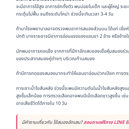
จะมีอาการไข้สูง อาการชักทั้งตัว พบบ่อยในเด็ก และผู้ใหญ่ ระยะนี
กระตุ้นไม่ฟื้น จนถึงระดับโคม่า ช่วงนี้จะกินเวลา 3-4 วัน
ถ้ามาโรงพยาบาลอาจตรวจพบอาการสมองส่วนบน ได้แก่ เขี่ยหัวแม่
ปกติ บางรายอาจมีอาการอ่อนแรงของแขนขา 2 ข้าง หรือข้างใด
มักพบอาการคอแข็ง จากการที่มีกาอักเสบของเยื่อหุ้มสมองร่วม
ของประสาทสมองคู่ต่างๆ บริเวณก้านสมอง
ถ้ามีการกดของสมองมากจะทำให้แขนขาอ่อนปวกเปียก การตรวจรี
การเจาะน้ำไขสันหลัง ช่วงนี้จะพบมีความดันในน้ำไขสันหลังสูงแล
สูงขึ้นเล็กน้อย การตรวจเลือดอาจพบมีเม็ดเลือดขาวสูงขึ้น เช่น
อาจเสียชีวิตได้ภายใน 10 วัน
มีคำถามเกี่ยวกับ ไข้สมองอักเสบ?
สอบถามฟรีทาง LINE รับ