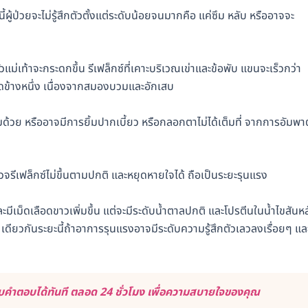
้ผู้ป่วยจะไม่รู้สึกตัวตั้งแต่ระดับน้อยจนมากคือ แค่ซึม หลับ หรืออาจจะ
เท้าจะกระดกขึ้น รีเฟล็กซ์ที่เคาะบริเวณเข่าและข้อพับ แขนจะเร็วกว่า
ข้างหนึ่ง เนื่องจากสมองบวมและอักเสบ
ด้วย หรืออาจมีการยิ้มปากเบี้ยว หรือกลอกตาไม่ได้เต็มที่ จากการอัมพา
เฟล็กซ์ไม่ขึ้นตามปกติ และหยุดหายใจได้ ถือเป็นระยะรุนแรง
ะมีเม็ดเลือดขาวเพิ่มขึ้น แต่จะมีระดับน้ำตาลปกติ และโปรตีนในน้ำไขสันหล
 เดียวกันระยะนี้ถ้าอาการรุนแรงอาจมีระดับความรู้สึกตัวเลวลงเรื่อยๆ แล
คำตอบได้ทันที ตลอด 24 ชั่วโมง เพื่อความสบายใจของคุณ