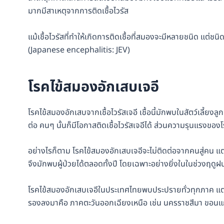
มากมีสาเหตุจากการติดเชื้อไวรัส
แม้เชื้อไวรัสที่ทำให้เกิดการติดเชื้อที่สมองจะมีหลายชนิด แต่ชนิด
(Japanese encephalitis: JEV)
โรคไข้สมองอักเสบเจอี
โรคไข้สมองอักเสบจากเชื้อไวรัสเจอี เชื้อนี้มักพบในสัตว์เลี้ยงลู
ต่อ คนๆ นั้นก็มีโอกาสติดเชื้อไวรัสเจอีได้ ส่วนความรุนแรงของโรค
อย่างไรก็ตาม โรคไข้สมองอักเสบเจอีจะไม่ติดต่อจากคนสู่คน แ
จึงมักพบผู้ป่วยได้ตลอดทั้งปี โดยเฉพาะอย่างยิ่งในในช่วงฤด
โรคไข้สมองอักเสบเจอีในประเทศไทยพบประปรายทั่วทุกภาค แต่พ
รองลงมาคือ ภาคตะวันออกเฉียงเหนือ เช่น นครราชสีมา ขอนแก่น