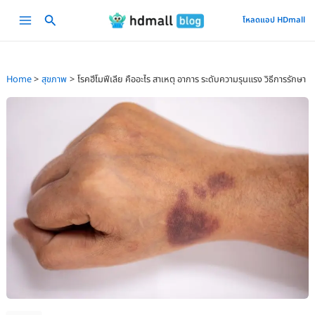
Skip
Main
โหลดแอป HDmall
to
Menu
content
Home
สุขภาพ
โรคฮีโมฟีเลีย คืออะไร สาเหตุ อาการ ระดับความรุนแรง วิธีการรักษา