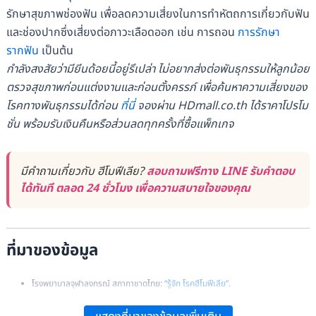
รักษาสุขภาพช่องฟัน เพื่อลดความเสี่ยงในการทำหัตถการเกี่ยวกับฟัน
และช่องปากซึ่งเสี่ยงต่อภาวะเลือดออก เช่น การถอน
การรักษา
รากฟัน
เป็นต้น
กำลังสงสัยว่ามียีนด้อยนี้อยู่รึเปล่า ไม่อยากส่งต่อพันธุกรรมให้ลูกน้อย
ตรวจสุขภาพก่อนแต่งงานและก่อนตั้งครรภ์ เพื่อค้นหาความเสี่ยงของ
โรคทางพันธุกรรมได้ก่อน
ที่นี่
จองผ่าน HDmall.co.th ได้ราคาโปรโม
ชั่น พร้อมรับเงินคืนหรือส่วนลดทุกครั้งที่ซื้อแพ็กเกจ
มีคำถามเกี่ยวกับ ฮีโมฟีเลีย?
สอบถามฟรีทาง LINE รับคำตอบ
ได้ทันที ตลอด 24 ชั่วโมง เพื่อความสบายใจของคุณ
ที่มาของข้อมูล
โรงพยาบาลจุฬาลงกรณ์ สภากาชาดไทย:
“รู้จัก โรคฮีโมฟีเลีย”
.
คณะแพทยศาสตร์ศิริราชพยาบาล มหาวิทยาลัยมหิดล:
“ฮีโมฟีเลีย : โรคเลือดไหลไม่