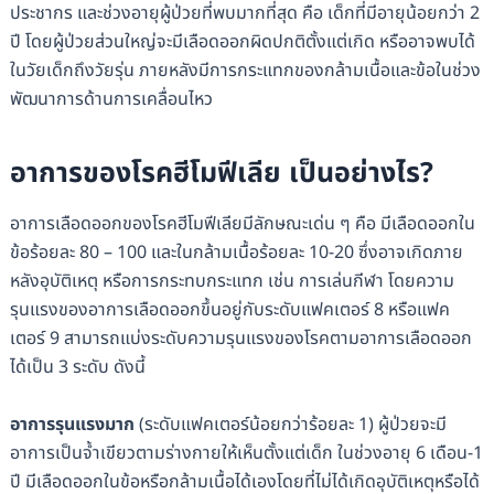
ประชากร และช่วงอายุผู้ป่วยที่พบมากที่สุด คือ เด็กที่มีอายุน้อยกว่า 2
ปี โดยผู้ป่วยส่วนใหญ่จะมีเลือดออกผิดปกติตั้งแต่เกิด หรืออาจพบได้
ในวัยเด็กถึงวัยรุ่น ภายหลังมีการกระแทกของกล้ามเนื้อและข้อในช่วง
พัฒนาการด้านการเคลื่อนไหว
อาการของโรค
ฮีโมฟีเลีย
เป็นอย่างไร?
อาการเลือดออกของโรคฮีโมฟีเลียมีลักษณะเด่น ๆ คือ มีเลือดออกใน
ข้อร้อยละ 80 – 100 และในกล้ามเนื้อร้อยละ 10-20 ซึ่งอาจเกิดภาย
หลังอุบัติเหตุ หรือการกระทบกระแทก เช่น การเล่นกีฬา โดยความ
รุนแรงของอาการเลือดออกขึ้นอยู่กับระดับแฟคเตอร์ 8 หรือแฟค
เตอร์ 9 สามารถแบ่งระดับความรุนแรงของโรคตามอาการเลือดออก
ได้เป็น 3 ระดับ ดังนี้
อาการรุนแรงมาก
(ระดับแฟคเตอร์น้อยกว่าร้อยละ 1)
ผู้ป่วยจะมี
อาการเป็นจ้ำเขียวตามร่างกายให้เห็นตั้งแต่เด็ก ในช่วงอายุ 6 เดือน-1
ปี มีเลือดออกในข้อหรือกล้ามเนื้อได้เองโดยที่ไม่ได้เกิดอุบัติเหตุหรือได้