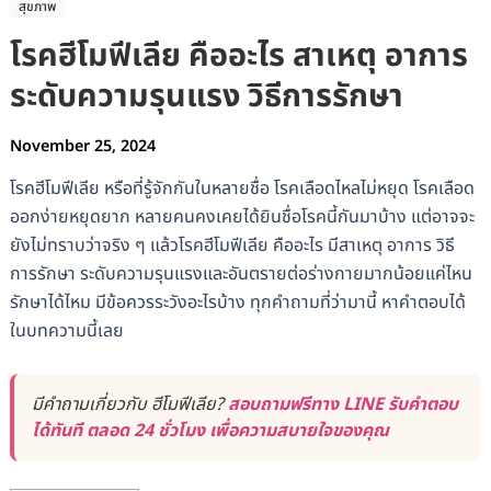
สุขภาพ
โรคฮีโมฟีเลีย คืออะไร สาเหตุ อาการ
ระดับความรุนแรง วิธีการรักษา
November 25, 2024
โรคฮีโมฟีเลีย หรือที่รู้จักกันในหลายชื่อ โรคเลือดไหลไม่หยุด โรคเลือด
ออกง่ายหยุดยาก หลายคนคงเคยได้ยินชื่อโรคนี้กันมาบ้าง แต่อาจจะ
ยังไม่ทราบว่าจริง ๆ แล้วโรคฮีโมฟีเลีย คืออะไร มีสาเหตุ อาการ วิธี
การรักษา ระดับความรุนแรงและอันตรายต่อร่างกายมากน้อยแค่ไหน
รักษาได้ไหม มีข้อควรระวังอะไรบ้าง ทุกคำถามที่ว่ามานี้ หาคำตอบได้
ในบทความนี้เลย
มีคำถามเกี่ยวกับ ฮีโมฟีเลีย?
สอบถามฟรีทาง LINE รับคำตอบ
ได้ทันที ตลอด 24 ชั่วโมง เพื่อความสบายใจของคุณ