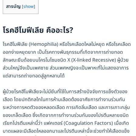
สารบัญ
[
show
]
โรคฮีโมฟีเลีย
คืออะไร?
โรคฮีโมฟีเลีย (Hemophilia) หรือโรคเลือดไหลไม่หยุด หรือโรคเลือด
ออกง่ายหยุดยาก เป็นโรคทางพันธุกรรมที่เกิดจากการถ่ายทอด
ลักษณะยีนด้อยบนโครโมโซมชนิด X (X-linked Recessive) ผู้ป่วย
ส่วนใหญ่จึงเป็นเพศชาย ส่วนเพศหญิงจะเป็นพาหะที่ไม่แสดงอาการ
แต่สามารถถ่ายทอดสู่ลูกหลานได้
ผู้ป่วยโรคฮีโมฟีเลียจะไม่มียีนที่ใช้ในการสร้างปัจจัยการแข็งตัวของ
เลือด โดยปกติกลไกในการห้ามเลือดต้องอาศัยการทำงานร่วมกัน
ระหว่างการหดตัวของหลอดเลือด การเกิดลิ่มเลือด และการเกาะกลุ่ม
ของเกล็ดเลือด ซึ่งเกิดจากการทำงานร่วมกันของโปรตีนหลายชนิด
เรียกโปรตีนเหล่านี้ว่า แฟคเตอร์ (Coagulation Factors) เมื่อเกิด
บาดแผลจะมีเลือดไหลออกมาและโปรตีนเหล่านี้จะช่วยทำให้เลือดแข็ง