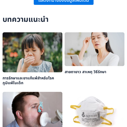
แสดงที่มาของข้อมูลเพิ่มเติม
หยุด”
.
จุฬาลงกรณ์มหาวิทยาลัย:
“รู้จัก “ฮีโมฟีเลีย” โรคเลือดออกง่าย แม้ไม่หายขาด แต่
บทความแนะนำ
โอกาสชีวิตดียังมี”
.
โรงพยาบาลศิริราชปิยมหาราชการุณย์:
“ฮีโมฟีเลีย โรคเลือดออกง่ายหยุดยาก”
.
สมาคมโลหิตวิทยาแห่งประเทศไทย:
“มารู้จัก โรคฮีโมฟีเลีย กันเถอะ”
.
สายตายาว สาเหตุ วิธีรักษา
การรักษาและยาแก้แพ้สำหรับโรค
ภูมิแพ้ในเด็ก