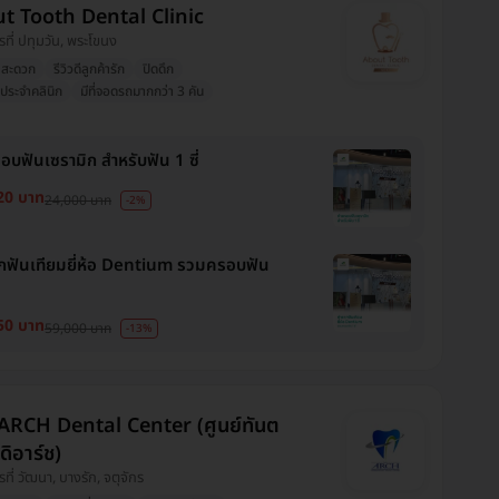
t Tooth Dental Clinic
รที่ ปทุมวัน, พระโขนง
งสะดวก
รีวิวดีลูกค้ารัก
ปิดดึก
ประจำคลินิก
มีที่จอดรถมากกว่า 3 คัน
อบฟันเซรามิก สำหรับฟัน 1 ซี่
20 บาท
24,000 บาท
-2%
กฟันเทียมยี่ห้อ Dentium รวมครอบฟัน
50 บาท
59,000 บาท
-13%
ARCH Dental Center (ศูนย์ทันต
ิอาร์ช)
รที่ วัฒนา, บางรัก, จตุจักร