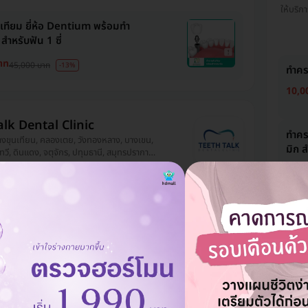
ให้บริกา
เทียม ยี่ห้อ Dentium พร้อมทำ
ำหรับฟัน 1 ซี่
าท
45,000 บาท
-13%
ทำคร
10,0
alk Dental Clinic
ทำคร
 บางขุนเทียน, คลองเตย, วังทองหลาง, บางเขน,
มิก ส
ทวี, ดินแดง, จตุจักร, ปทุมธานี, สมุทรปราการ,
ะปิ, บางกอกน้อย, สายไหม, ประเวศ, วัฒนา
10,0
ก
รีวิวดีลูกค้ารัก
ปิดดึก
คลินิก
มีที่จอดรถมากกว่า 3 คัน
ทำคร
15,0
น วัสดุพอร์ซเลนเคลือบบนโลหะ
1 ซี่
ท
15,000 บาท
-35%