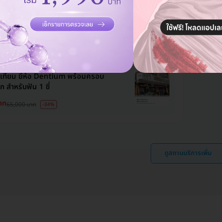
rnational Dental Clinic
วัฒนา
ก
รีวิวดีลูกค้ารัก
มีแพทย์ประจำคลินิก
กว่า 3 คัน
เทียม ยี่ห้อ Dentium พร้อมครอบ
ก สำหรับฟัน 1 ซี่
าท
65,000 บาท
-34%
ดูสถานบริการเพิ่ม