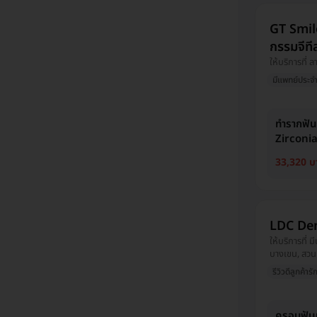
GT Smile
กรรมจีที
ให้บริการที่ 
มีแพทย์ประจำ
ทำรากฟัน
Zirconi
33,320 บ
LDC De
ให้บริการที่ 
บางเขน, สวนห
คันนายาว, หล
รีวิวดีลูกค้ารั
ปทุมธานี, อุ
ครอบฟัน