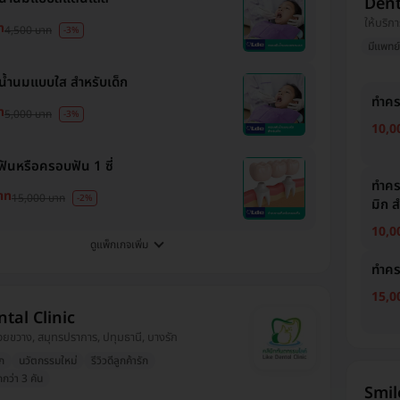
Dent
ให้บริกา
ท
4,500 บาท
-3%
มีแพทย์
้ำนมแบบใส สำหรับเด็ก
ทำคร
ท
5,000 บาท
-3%
10,0
ันหรือครอบฟัน 1 ซี่
ทำคร
าท
15,000 บาท
-2%
มิก ส
10,0
ดูแพ็กเกจเพิ่ม
ทำคร
15,0
ntal Clinic
ห้วยขวาง, สมุทรปราการ, ปทุมธานี, บางรัก
ก
นวัตกรรมใหม่
รีวิวดีลูกค้ารัก
กว่า 3 คัน
Smil