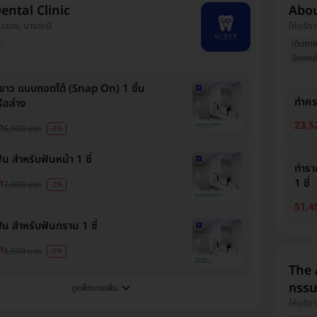
ental Clinic
Abou
ดินแดง, บางกะปิ
ให้บริกา
ก
เดินทา
มีแพทย์
าว แบบถอดได้ (Snap On) 1 ชิ้น
ทำคร
อล่าง
23,5
ท
6,900 บาท
-3%
 สำหรับฟันหน้า 1 ซี่
ทำรา
ท
1 ซี่
7,000 บาท
-2%
51,4
น สำหรับฟันกราม 1 ซี่
ท
8,900 บาท
-2%
The 
กรรมด
ดูแพ็กเกจเพิ่ม
ให้บริกา