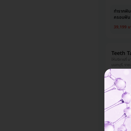
ทำรากฟัน
ครอบฟัน ส
39,199 บ
Teeth T
ให้บริการที่
นนทบุรี, ราชเ
บางแค, บางก
เดินทางสะดว
มีแพทย์ประจำ
ทำครอบฟั
สำหรับฟัน 
9,800 บา