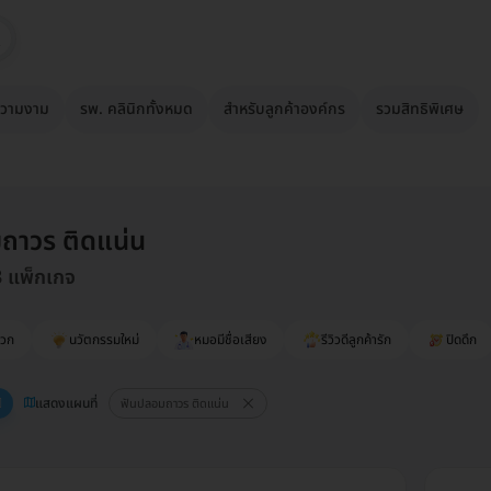
วามงาม
รพ. คลินิกทั้งหมด
สำหรับลูกค้าองค์กร
รวมสิทธิพิเศษ
ถาวร ติดแน่น
3 แพ็กเกจ
ดวก
นวัตกรรมใหม่
หมอมีชื่อเสียง
รีวิวดีลูกค้ารัก
ปิดดึก
แสดงแผนที่
ฟันปลอมถาวร ติดแน่น