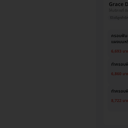
Grace D
ให้บริการที่ 
รีวิวดีลูกค้ารั
ครอบฟันข
แผงบนหรื
6,693 บา
ทำครอบฟัน
6,860 บา
ทำครอบฟั
8,722 บา