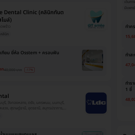
เดินทา
มีแพทย์
 Dental Clinic (คลินิกทันต
สไมล์)
ทำคร
ลาดพร้าว
คลินิก
15,6
เทียม ยี่ห้อ Osstem + ครอบฟัน
ทำสะ
a
47,0
าท
40,000 บาท
-17%
ทำรา
1 ซี่
ntal
48,0
มีนบุรี, วังทองหลาง, ตรัง, นครพนม, นนทบุรี,
ลวง, สุราษฎ์ธานี, อุดรธานี, สมุทรปราการ,
ักสี่, บางขุนเทียน, เชียงราย, บางแค,
ก
บลราชธานี, ทวีวัฒนา, นครศรีธรรมราช
น้ำนมแบบสแตนเลส