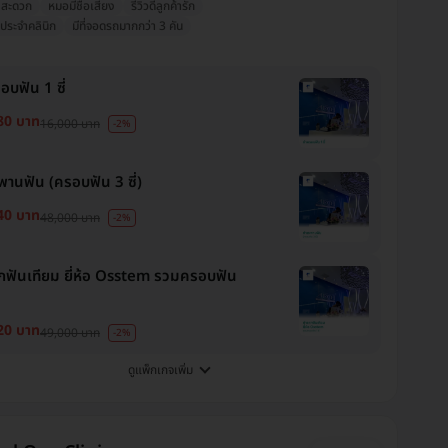
งสะดวก
หมอมีชื่อเสียง
รีวิวดีลูกค้ารัก
ประจำคลินิก
มีที่จอดรถมากกว่า 3 คัน
อบฟัน 1 ซี่
80 บาท
16,000 บาท
-2%
พานฟัน (ครอบฟัน 3 ซี่)
40 บาท
48,000 บาท
-2%
กฟันเทียม ยี่ห้อ Osstem รวมครอบฟัน
20 บาท
49,000 บาท
-2%
ดูแพ็กเกจเพิ่ม