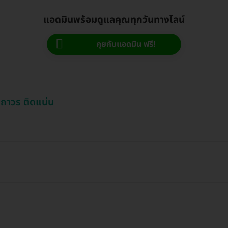
แอดมินพร้อมดูแลคุณทุกวันทางไลน์
คุยกับแอดมิน ฟรี!
มถาวร ติดแน่น