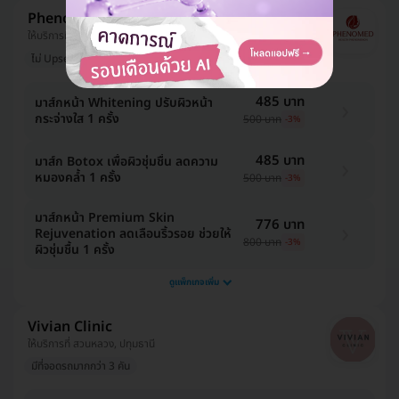
Phenomed Clinic
ให้บริการที่ ดุสิต
ไม่ Upsell
รีวิวดีลูกค้ารัก
มีแพทย์ประจำคลินิก
485 บาท
มาส์กหน้า Whitening ปรับผิวหน้า
กระจ่างใส 1 ครั้ง
500 บาท
-3%
485 บาท
มาส์ก Botox เพื่อผิวชุ่มชื่น ลดความ
หมองคล้ำ 1 ครั้ง
500 บาท
-3%
มาส์กหน้า Premium Skin
776 บาท
Rejuvenation ลดเลือนริ้วรอย ช่วยให้
800 บาท
-3%
ผิวชุ่มชื้น 1 ครั้ง
ดูแพ็กเกจเพิ่ม
Vivian Clinic
ให้บริการที่ สวนหลวง, ปทุมธานี
มีที่จอดรถมากกว่า 3 คัน