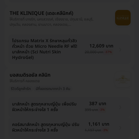
THE KLINIQUE (เดอะคลีนิกค์)
ให้บริการที่ บางรัก, นครสวรรค์, เชียงราย, ปทุมธานี, ชลบุรี,
ปทุมวัน, คลองสาน, ยานนาวา, คลองเตย,
พระนครศรีอยุธยา, นครปฐม, สุราษฎ์ธานี, จตุจักร,
บางขุนเทียน, นครศรีธรรมราช, อุดรธานี, บางแค, วัฒนา,
โปรแกรม Matrix X รักษาหลุมทั่วสิว
ลาดพร้าว, บางนา, พิษณุโลก, นนทบุรี, นครราชสีมา,
12,609 บาท
ห้วยขวาง, ประเวศ, บางกะปิ, สงขลา, ขอนแก่น,
ทั่วหน้า ด้วย Micro Needle RF ฟรี!
บางกอกน้อย, เชียงใหม่, คันนายาว, สมุทรปราการ, สระบุรี,
มาส์กหน้า (Sci Nutri Skin
20,000 บาท
-37%
จันทบุรี, ระยอง, ภูเก็ต, ธนบุรี
HydroGel)
บอสเมดิรอยัล คลินิก
ให้บริการที่ คลองเตย
รีวิวดีลูกค้ารัก
มีที่จอดรถมากกว่า 3 คัน
387 บาท
มาส์กหน้า สูตรกุหลาบญี่ปุ่น เพื่อปรับ
ผิวหน้าให้กระจ่างใส 1 ครั้ง
399 บาท
-3%
1,161 บาท
คอร์สมาส์กหน้า สูตรกุหลาบญี่ปุ่น ปรับ
ผิวหน้าให้กระจ่างใส 3 ครั้ง
1,197 บาท
-3%