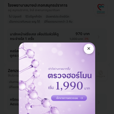
โรงพยาบาลบางปะกอกสมุทรปราการ
อยู่ สมุทรปราการ, ใกล้ สะพานกาญจนาภิเษก
ไม่ Upsell
รีวิวดีลูกค้ารัก
มีแพทย์ประจำคลินิก
เลือกตรวจกับหมอ ผญ ได้
มีที่จอดรถมากกว่า 3 คัน
970 บาท
มาส์กหน้าฝรั่งเศส เพื่อปรับผิวให้ดู
กระจ่างใส 1 ครั้ง
1,000 บาท
-3%
×
1,940 บาท
คอร์สมาส์กหน้าฝรั่งเศส เพื่อปรับผิวให้
ดูกระจ่างใส 5 ครั้ง
2,000 บาท
-3%
Zenzen Clinic
ให้บริการที่ วัฒนา
เดินทางสะดวก
ไม่ Upsell
มีที่จอดรถมากกว่า 3 คัน
1,939 บาท
ทรีตเมนต์บำรุงผิวหน้าด้วยผลิตภัณฑ์
Aesop 1 ครั้ง
2,500 บาท
-22%