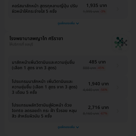
1,935 บาท
คอร์สมาส์กหน้า สูตรกุหลาบญี่ปุ่น ปรับ
ผิวหน้าให้กระจ่างใส 5 ครั้ง
1,995 บาท
-3%
ดูแพ็กเกจเพิ่ม
โรงพยาบาลพญาไท ศรีราชา
ให้บริการที่ ชลบุรี
485 บาท
มาส์กหน้าเพิ่มวิตามินและความชุ่มชื้น
(เลือก 1 สูตร จาก 3 สูตร)
888 บาท
-45%
โปรแกรมมาส์กหน้า เพิ่มวิตามินและ
1,940 บาท
ความชุ่มชื้น (เลือก 1 สูตร จาก 3 สูตร)
4,440 บาท
-56%
3 เดือน 5 ครั้ง
โปรแกรมผลักวิตามินสู่ผิวหน้า ด้วย
2,716 บาท
Ionto ลดรอยดำ กระ ฝ้า ริ้วรอย หลุม
8,160 บาท
-67%
สิว สำหรับผิวมัน 5 ครั้ง
ดูแพ็กเกจเพิ่ม