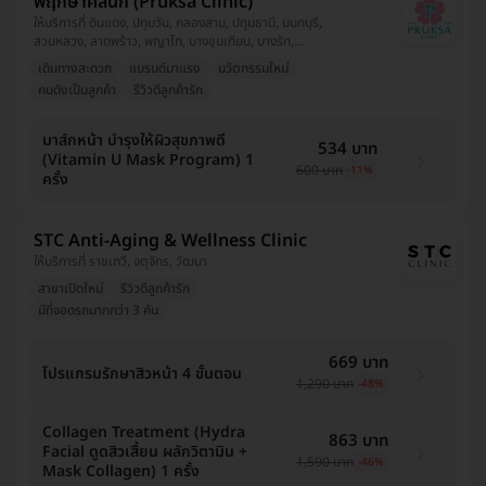
พฤกษาคลินิก (Pruksa Clinic)
ให้บริการที่ ดินแดง, ปทุมวัน, คลองสาน, ปทุมธานี, นนทบุรี,
สวนหลวง, ลาดพร้าว, พญาไท, บางขุนเทียน, บางรัก,
สมุทรปราการ, ลาดกระบัง, วังทองหลาง
เดินทางสะดวก
แบรนด์มาแรง
นวัตกรรมใหม่
คนดังเป็นลูกค้า
รีวิวดีลูกค้ารัก
มาส์กหน้า บำรุงให้ผิวสุขภาพดี
534 บาท
(Vitamin U Mask Program) 1
600 บาท
-11%
ครั้ง
STC Anti-Aging & Wellness Clinic
ให้บริการที่ ราชเทวี, จตุจักร, วัฒนา
สาขาเปิดใหม่
รีวิวดีลูกค้ารัก
มีที่จอดรถมากกว่า 3 คัน
669 บาท
โปรแกรมรักษาสิวหน้า 4 ขั้นตอน
1,290 บาท
-48%
Collagen Treatment (Hydra
863 บาท
Facial ดูดสิวเสื้ยน ผลักวิตามิน +
1,590 บาท
-46%
Mask Collagen) 1 ครั้ง