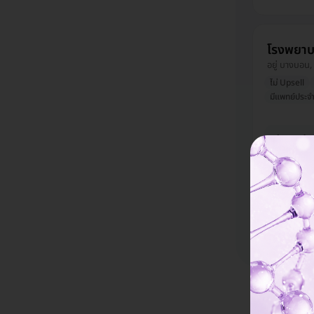
โรงพยาบ
อยู่ บางบอน, 
ไม่ Upsell
มีแพทย์ประจำ
ผ่าตัดเต
เป็นชาย
94,050 บ