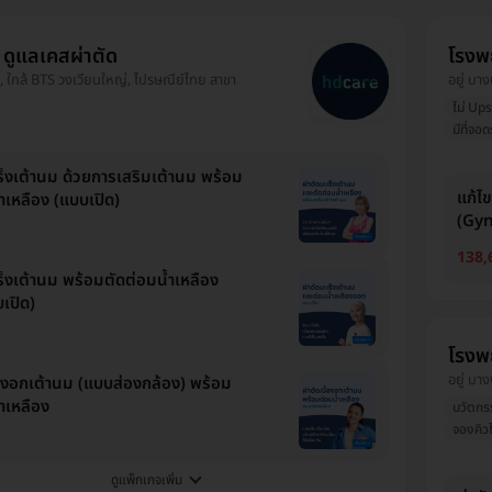
ดูแลเคสผ่าตัด
โรงพ
, ใกล้ BTS วงเวียนใหญ่, ไปรษณีย์ไทย สาขา
อยู่ บา
ไม่ Ups
มีที่จอ
ร็งเต้านม ด้วยการเสริมเต้านม พร้อม
แก้ไ
ำเหลือง (แบบเปิด)
(Gyn
138,
ร็งเต้านม พร้อมตัดต่อมน้ำเหลือง
เปิด)
โรงพ
อยู่ บา
ื้องอกเต้านม (แบบส่องกล้อง) พร้อม
ำเหลือง
นวัตกร
จองคิวไ
ดูแพ็กเกจเพิ่ม