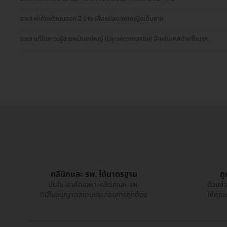
ราคา ผ่าตัดเต้านมออก 2 ข้าง เพื่อแปลงเพศหญิงเป็นชาย
ราคา แก้ไขภาวะผู้ชายหน้าอกใหญ่ (Gynecomastia) สำหรับเคสทำครั้งแรก
คลินิกและ รพ. ได้มาตรฐาน
ถ
มั่นใจ เราคัดเฉพาะคลินิกและ รพ.
ด้วยส่
ที่มีใบอนุญาตสถานประกอบการถูกต้อง
ให้คุณ