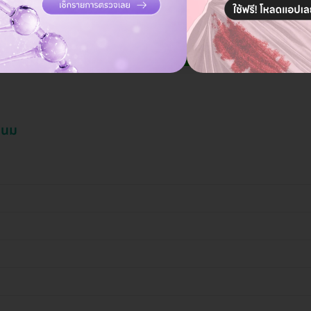
แอดมินพร้อมดูแลคุณทุกวันทางไลน์
คุยกับแอดมิน ฟรี!
้านม