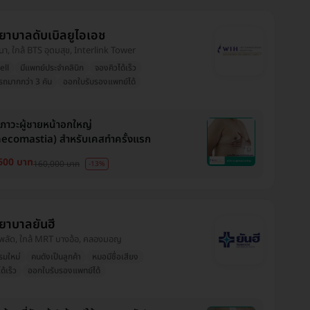
ยาบาลดับเบิลยูไอเอช
งนา, ใกล้ BTS อุดมสุข, Interlink Tower
ell
มีแพทย์ประจำคลินิก
จองคิวได้เร็ว
ดรถมากกว่า 3 คัน
ออกใบรับรองแพทย์ได้
ขภาวะผู้ชายหน้าอกใหญ่
ecomastia) สำหรับเคสทำครั้งแรก
600 บาท
160,000 บาท
-13%
ยาบาลยันฮี
งพลัด, ใกล้ MRT บางอ้อ, คลองมอญ
รมใหม่
คนดังเป็นลูกค้า
หมอมีชื่อเสียง
ด้เร็ว
ออกใบรับรองแพทย์ได้