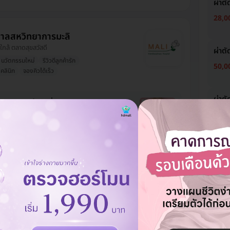
ผ่าตั
28,0
าลสหวิทยาการมะลิ
ใกล้ ตลาดสุขสวัสดี
ผ่าตั
นวัตกรรมใหม่
รีวิวดีลูกค้ารัก
50,0
คลินิก
จองคิวได้เร็ว
ผ่าตั
้านมออก 2 ข้าง เพื่อแปลงเพศหญิง
2 วัน
56,0
าท
95,000 บาท
-1%