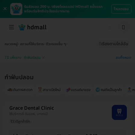
×
รับส่วนลด 200 บ. เพียงโหลดแอป HDmall ครั้งแรก
โหลดเลย
พร้อมรับสิทธิประโยชน์มากมาย
เรียงตามใกล้ฉัน
หมวดหมู่
สถานที่ให้บริการ
ตัวกรองอื่น ๆ
ลบทั้งหมด
73 แพ็กเกจ
ทำฟันปลอม
ทำฟันปลอม
เดินทางสะดวก
สาขาเปิดใหม่
แบรนด์มาแรง
คนดังเป็นลูกค้า
ห
Grace Dental Clinic
ให้บริการที่ ดินแดง, บางกะปิ
รีวิวดีลูกค้ารัก