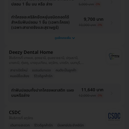
ปลอม 1 ชิ้น บน หรือ ล่าง
5,000 บาท
-3%
ทำโครงอะคริลิกยืดหยุ่นชนิดถอดได้
9,700 บาท
สำหรับฟันปลอม 1 ชิ้น (เฉพาะโครง)
10,000 บาท
-3%
(เฉพาะสาขาตรังและสุราษฎร์)
ดูแพ็กเกจเพิ่ม
Deezy Dental Home
ให้บริการที่ บางแค, อุดรธานี, อุบลราชธานี, ปทุมธานี,
บางกะปิ, ทุ่งครุ, บางขุนเทียน, จตุจักร, บางรัก, นนทบุรี,
สาทร, ดอนเมือง, สมุทรปราการ, ขอนแก่น, ห้วยขวาง,
สาขาเปิดใหม่
แบรนด์มาแรง
คนดังเป็นลูกค้า
วังทองหลาง, มีนบุรี
หมอมีชื่อเสียง
รีวิวดีลูกค้ารัก
11,640 บาท
ทำฟันปลอมทั้งปากโครงพลาสติก แผง
บนหรือล่าง
12,000 บาท
-3%
CSDC
ให้บริการที่ จตุจักร
เดินทางสะดวก
รีวิวดีลูกค้ารัก
มีแพทย์ประจำคลินิก