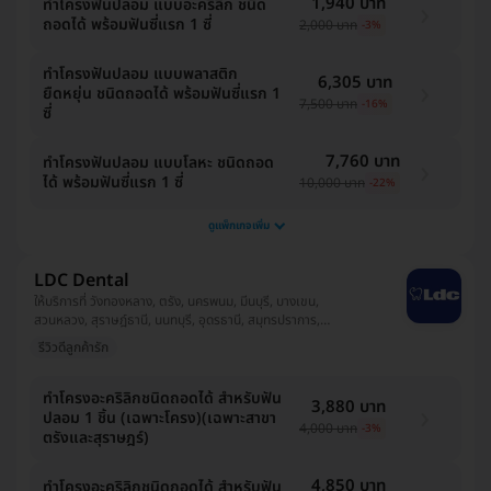
1,940 บาท
ทำโครงฟันปลอม แบบอะคริลิก ชนิด
ถอดได้ พร้อมฟันซี่แรก 1 ซี่
2,000 บาท
-3%
ทำโครงฟันปลอม แบบพลาสติก
6,305 บาท
ยืดหยุ่น ชนิดถอดได้ พร้อมฟันซี่แรก 1
7,500 บาท
-16%
ซี่
7,760 บาท
ทำโครงฟันปลอม แบบโลหะ ชนิดถอด
ได้ พร้อมฟันซี่แรก 1 ซี่
10,000 บาท
-22%
ดูแพ็กเกจเพิ่ม
LDC Dental
ให้บริการที่ วังทองหลาง, ตรัง, นครพนม, มีนบุรี, บางเขน,
สวนหลวง, สุราษฎ์ธานี, นนทบุรี, อุดรธานี, สมุทรปราการ,
คันนายาว, หลักสี่, บางขุนเทียน, เชียงราย, บางแค,
รีวิวดีลูกค้ารัก
ปทุมธานี, อุบลราชธานี, ทวีวัฒนา, นครศรีธรรมราช
ทำโครงอะคริลิกชนิดถอดได้ สำหรับฟัน
3,880 บาท
ปลอม 1 ชิ้น (เฉพาะโครง)(เฉพาะสาขา
4,000 บาท
-3%
ตรังและสุราษฎร์)
4,850 บาท
ทำโครงอะคริลิกชนิดถอดได้ สำหรับฟัน