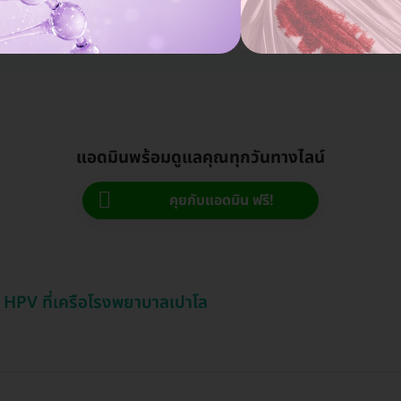
าท
16,500 บาท
-2%
แอดมินพร้อมดูแลคุณทุกวันทางไลน์
คุยกับแอดมิน ฟรี!
น HPV ที่เครือโรงพยาบาลเปาโล