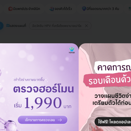
มีแพทย์ประจำคลินิก
จองคิวได้เร็ว
มีที่จอดรถมากกว่า 3 คัน
แสดงแผนที่
ฉีดวัคซีน HPV ที่เครือโรงพยาบาลเปาโล
าลเปาโล รังสิต
 ใกล้ ฟิวเจอร์ปาร์ค รังสิต
มีแพทย์ประจำคลินิก
จองคิวได้เร็ว
กว่า 3 คัน
ออกใบรับรองแพทย์ได้
น HPV ป้องกันมะเร็งปากมดลูก ชนิด 4
3 เข็ม (15 ปีขึ้นไป)
าท
12,900 บาท
-2%
น HPV ป้องกันมะเร็งปากมดลูก ชนิด 9
2 เข็ม (9-14 ปี)