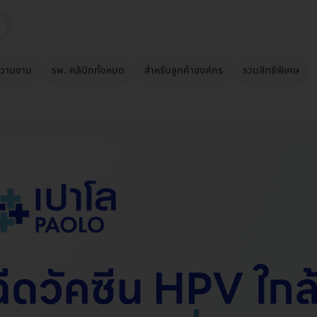
วามงาม
รพ. คลินิกทั้งหมด
สำหรับลูกค้าองค์กร
รวมสิทธิพิเศษ