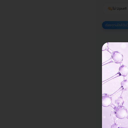
ไม่ Upsell
เรียงตามใกล้ฉัน
โรงพยาบ
อยู่ ปทุมธานี,
ไม่ Upsell
มีที่จอดรถมาก
ฉีดวัคซี
สายพันธุ์ 
12,642 บ
ฉีดวัคซี
สายพันธุ์ 