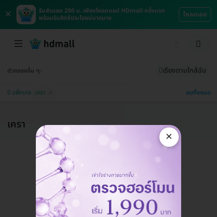
×
รับส่วนลด 200 บ. เพียงโหลดแอป HDmall ครั้งแรก
โหลดเลย
พร้อมรับสิทธิประโยชน์มากมาย
เรียงตามใกล้ฉัน
ตัวกรองอื่น ๆ
ลบทั้งหมด
0 แพ็กเกจ
​เครา
​เครา
×
แอดมินพร้อมดูแลคุณทุกวันทางไลน์
คุยกับแอดมิน ฟรี!