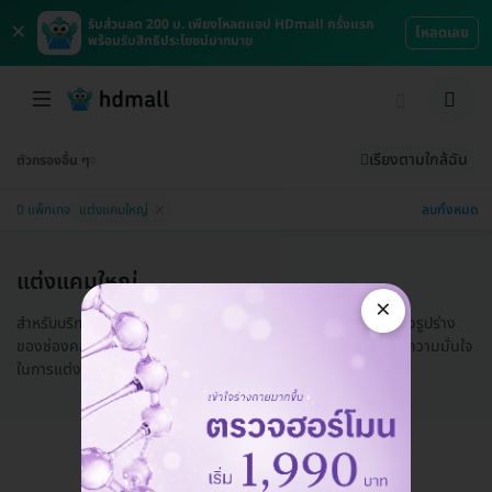
×
รับส่วนลด 200 บ. เพียงโหลดแอป HDmall ครั้งแรก
โหลดเลย
พร้อมรับสิทธิประโยชน์มากมาย
เรียงตามใกล้ฉัน
ตัวกรองอื่น ๆ
ลบทั้งหมด
0 แพ็กเกจ
แต่งแคมใหญ่
แต่งแคมใหญ่
×
สำหรับบริการตกแต่งแคมผู้หญิง เป็นการทำศัลยกรรมเพื่อปรับปรุงรูปร่าง
ของช่องคลอดและช่องคลอดภายนอกของผู้หญิง เพื่อให้ผู้หญิงมีความมั่นใจ
ในการแต่งตัว...
อ่านเพิ่ม