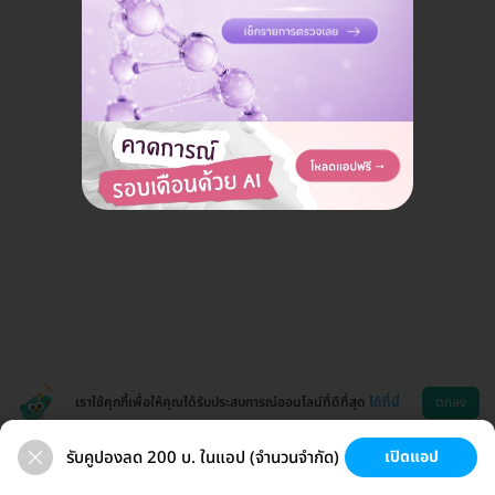
แอดมินพร้อมดูแลคุณทุกวันทางไลน์
คุยกับแอดมิน ฟรี!
เราใช้คุกกี้เพื่อให้คุณได้รับประสบการณ์ออนไลน์ที่ดีที่สุด
ได้ที่นี่
ตกลง
รับคูปองลด 200 บ. ในแอป (จำนวนจำกัด)
เปิดแอป
สุขภาพ
ทำฟัน
ความงาม
ผ่าตัด
ช่วยเหลือ
โหลดแอพ