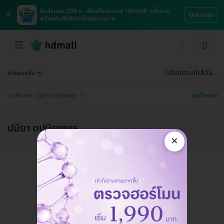
×
รับส่วนลด 200 บ. เพียงโหลดแอป HDmall ครั้งแรก
โหลดเลย
พร้อมรับสิทธิประโยชน์มากมาย
เรียงตามใกล้ฉัน
ตัวกรองอื่น ๆ
ลบทั้งหมด
0 แพ็กเกจ
ปนียา ตปนียางกูร
ปนียา ตปนียางกูร
×
แอดมินพร้อมดูแลคุณทุกวันทางไลน์
คุยกับแอดมิน ฟรี!