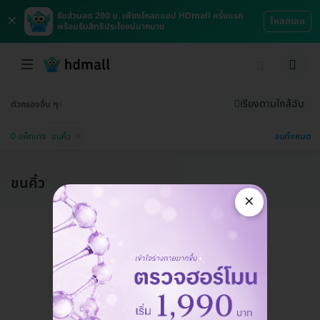
×
รับส่วนลด 200 บ. เพียงโหลดแอป HDmall ครั้งแรก
โหลดเลย
พร้อมรับสิทธิประโยชน์มากมาย
เรียงตามใกล้ฉัน
ตัวกรองอื่น ๆ
ลบทั้งหมด
0 แพ็กเกจ
ขนคิ้ว
ขนคิ้ว
×
แอดมินพร้อมดูแลคุณทุกวันทางไลน์
คุยกับแอดมิน ฟรี!