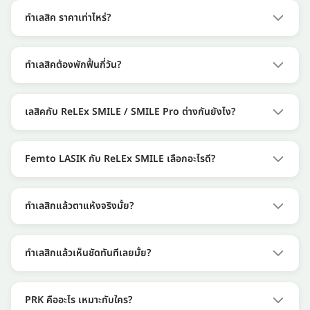
เอียง ด้วยเลเซอร์ โดยปรับความโค้งของกระจกตาให้แสงโฟกัส
ทำเลสิค ราคาเท่าไหร่?
ได้พอดี ช่วยให้มองเห็นชัดขึ้น และลดการพึ่งพาแว่นหรือ
ราคาทำเลสิคในประเทศไทยเริ่มประมาณ 29,900 บาท และอาจ
คอนแทคเลนส์ในชีวิตประจำวัน
สูงถึง 108,000 บาท ขึ้นอยู่กับเทคนิค เช่น LASIK, Femto
ทำเลสิคต้องพักฟื้นกี่วัน?
LASIK หรือ ReLEx SMILE รวมถึงโรงพยาบาลและเครื่องมือที่
โดยทั่วไป LASIK, Femto LASIK และ ReLEx SMILE ใช้เวลา
ใช้
พักฟื้นประมาณ 1-3 วันมองชัดขึ้น ส่วน PRK อาจใช้เวลานานขึ้น
เลสิคกับ ReLEx SMILE / SMILE Pro ต่างกันยังไง?
ราคา
ประมาณ 5–7 วัน ก่อนกลับไปใช้ชีวิตประจำวันได้ตามปกติ
ประเภท
เลสิคจะมีการเปิด flap ที่กระจกตา ส่วน ReLEx SMILE ใช้แผล
โดย
เลสิค
ขนาดเล็กโดยไม่ต้องเปิด flap ทำให้กระทบเนื้อกระจกตาน้อยกว่า
ทั่วไป
Femto LASIK กับ ReLEx SMILE เลือกอะไรดี?
และอาจเหมาะกับคนที่มีอาการตาแห้งหรือใช้สายตาหนัก
LASIK /
29,900-
Femto LASIK เหมาะกับคนที่ต้องการความแม่นยำสูงและระยะ
เปรียบเทียบ
LASIK
SMILE Pro 2.0
SBK
35,000
ฟื้นตัวสั้น ราคากลางๆ ส่วน ReLEx SMILE เหมาะกับคนที่ไม่
ทำเลสิกแล้วตาแห้งจริงมั้ย?
บาท
วิธีเปิดแผล
เปิดแผลแบบพับ
ต้องการเปิด flap และต้องการแผลขนาดเล็ก การเลือกควรขึ้น
หลังทำเลสิกอาจมีภาวะตาแห้งได้ แต่หลายๆ คนอาการตาแห้ง
บานกระจกตาขึ้น
ใช้เลเซอร์กรีดเป็น
PRK /
37,000-
อยู่กับผลตรวจสภาพตาเป็นหลัก
มักจะค่อยๆ ดีขึ้นใน 6 เดือนหลังทำเลสิก แต่ไม่ต้องกังวลค่ะ ลด
มา
รอยเล็กๆ เท่านั้น
TransPRK
50,000
ทำเลสิกแล้วเห็นชัดทันทีเลยมั้ย?
อาการได้ด้วยการหยอดน้ำตาเทียมเพิ่มความชุ่มชื้นและควรพัก
บาท
โอกาสตาแห้งน้อย
ในช่วง 2-3 เดือนแรกหลังการทำเลสิก ค่าสายตาจะยังไม่คงที่
สายตาเป็นระยะๆ ไม่เพ่งอะไรนานๆ ค่ะ
กว่า เพราะวิธีนี้กระทบ
Femto
47,000-
หรืออาจมองเห็นพร่ามัวได้ในบ้างครั้งค่ะ
PRK คืออะไร เหมาะกับใคร?
ผลข้างเคียง
โอกาสตาแห้งสูง
กระจกตาไม่มาก
LASIK
60,000