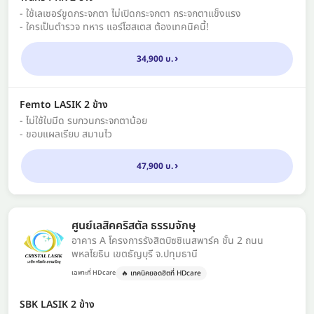
- ใช้เลเซอร์ขูดกระจกตา ไม่เปิดกระจกตา กระจกตาแข็งแรง
- ใครเป็นตำรวจ ทหาร แอร์โฮสเตส ต้องเทคนิคนี้!
34,900 บ.
Femto LASIK 2 ข้าง
- ไม่ใช้ใบมีด รบกวนกระจกตาน้อย
- ขอบแผลเรียบ สมานไว
47,900 บ.
ศูนย์เลสิคคริสตัล ธรรมจักษุ
อาคาร A โครงการรังสิตบิซซิเนสพาร์ค ชั้น 2 ถนน
พหลโยธิน เขตธัญบุรี จ.ปทุมธานี
🔥 เทคนิคยอดฮิตที่ HDcare
เฉพาะที่ HDcare
SBK LASIK 2 ข้าง