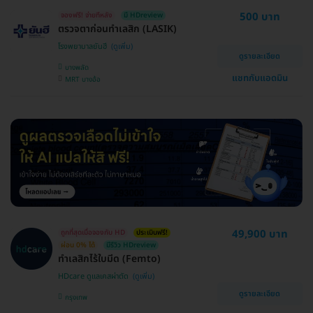
500 บาท
จองฟรี! จ่ายทีหลัง
มี HDreview
ตรวจตาก่อนทำเลสิก (LASIK)
โรงพยาบาลยันฮี
ดูรายละเอียด
บางพลัด
แชทกับแอดมิน
MRT บางอ้อ
49,900 บาท
ถูกที่สุดเมื่อจองกับ HD
ประเมินฟรี!
ผ่อน 0% ได้
มีรีวิว HDreview
ทำเลสิกไร้ใบมีด (Femto)
HDcare ดูแลเคสผ่าตัด
ดูรายละเอียด
กรุงเทพ