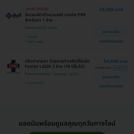
25,500 บาท
จองฟรี! จ่ายทีหลัง
ขัดเลนส์ตาด้วยเลเซอร์ เทคนิค PRK
สำหรับตา 1 ข้าง
โรงพยาบาลยันฮี
ดูรายละเอียด
บางพลัด
แชทกับแอดมิน
MRT บางอ้อ
ปรับค่าสายตา ด้วยการทำเลสิกไร้ใบมีด
54,450 บาท
Femto LASIK 2 ข้าง (18 ปีขึ้นไป)
55,000 บาท
ประหยัด 1%
โรงพยาบาลจุฬารัตน์ 1 สุวรรณภูมิ
ดูรายละเอียด
สมุทรปราการ
แชทกับแอดมิน
แอดมินพร้อมดูแลคุณทุกวันทางไลน์