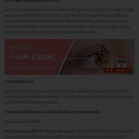
เลสิก เพื่อการมองเห็นที่ชัดกว่าเดิม
การทำเลสิกเป็นทางออกที่หลายคนเลือกให้แก้ปัญหาสายตาเมื่อไม่ต้องการใส่แว่นหรือ
คอนแทคเลนส์อีกต่อไป การทำเลสิก (Laser In-situ Kerato-mileusis) เป็นการ
รักษาอาการผิดปกติของสายตาที่แม่นยำที่สุดโดยใช้เอกไซเมอร์เลเซอร์ (Excimer
Laser) กับเครื่องมือแยกชั้นกระจกตาไมโครเคอราโตม ปรับค่าสายตาหรือความโค้ง
ของเนื้อกระจกตาชั้นกลาง ก่อนปิดกลับลงไปโดยไม่ต้องเย็บ
ทำเลสิกดีอย่างไร?
นอกจากจะช่วยรักษาภาวะสายตาผิดปกติอย่างถาวรแล้ว ยังใช้เวลาผ่าตัดทำเลสิกไม่
นาน ระยะเวลาพักฟื้นสั้น แผลหายเร็ว โดยไม่ต้องฉีดยาชา ไม่ต้องเย็บแผล และสามารถ
กลับบ้านได้ทันทีหลังจากการผ่าตัด
การทำเลสิกมีกี่ประเภท และมีข้อดี-ข้อเสียแตกต่างกันอย่างไร
เลสิกมี 4 ประเภท ได้แก่
การทำเลสิกแบบใช้ใบมีด Microkeratome
เป็นการผ่าตัดโดยการใช้ใบมีดแยกชั้น
กระจกตา ก่อนใช้เอ็กไซเมอร์ เลเซอร์ในการปรับแต่งผิวกระจกตาของคนไข้ตามค่า