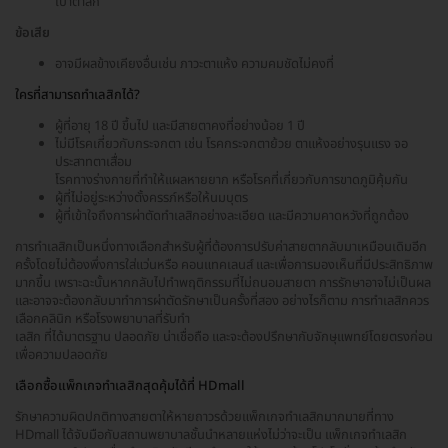
เบ้าตาลึก
ข้อเสีย
อาจมีผลข้างเคียงอื่นเช่น ภาวะตาแห้ง ความคมชัดไม่คงที่
ใครที่สามารถทำเลสิกได้?
ผู้ที่อายุ 18 ปี ขึ้นไป และมีสายตาคงที่อย่างน้อย 1 ปี
ไม่มีโรคเกี่ยวกับกระจกตา เช่น โรคกระจกตาย้วย ตาแห้งอย่างรุนแรง จอ
ประสาทตาเสื่อม
โรคทางร่างกายที่ทำให้แผลหายยาก หรือโรคที่เกี่ยวกับการขาดภูมิคุ้มกัน
ผู้ที่ไม่อยู่ระหว่างตั้งครรภ์หรือให้นมบุตร
ผู้ที่เข้าใจถึงการผ่าตัดทำเลสิกอย่างละเอียด และมีความคาดหวังที่ถูกต้อง
การทำเลสิกเป็นหนึ่งทางเลือกสำหรับผู้ที่ต้องการปรับค่าสายตากลับมาเหมือนเดิมอีก
ครั้งโดยไม่ต้องพึ่งการใส่แว่นหรือ คอนแทคเลนส์ และเพื่อการมองเห็นที่มีประสิทธิภาพ
มากขึ้น เพราะฉะนั้นหากกลับไปทำพฤติกรรมที่ไม่ถนอมสายตา การรักษาอาจไม่เป็นผล
และอาจจะต้องกลับมาทำการผ่าตัดรักษาเป็นครั้งที่สอง อย่างไรก็ตาม การทำเลสิกควร
เลือกคลินิก หรือโรงพยาบาลที่รับทำ
เลสิก ที่ได้มาตรฐาน ปลอดภัย น่าเชื่อถือ และจะต้องปรึกษากับจักษุแพทย์โดยตรงก่อน
เพื่อความปลอดภัย
เลือกซื้อแพ็กเกจทำเลสิกสุดคุ้มได้ที่ HDmall
รักษาความผิดปกติทางสายตาให้หายถาวรด้วยแพ็กเกจทำเลสิกมากมายที่ทาง
HDmall ได้จับมือกับสถานพยาบาลชั้นนำหลายแห่งไม่ว่าจะเป็น แพ็กเกจทำเลสิก