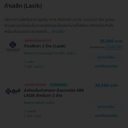
ทำเลสิก (Lasik)
บริการทำเลสิกในราคาสุดคุ้ม ทาง HDmall.co.th รวมราคา ดีล คูปอง
ส่วนลดและโปรโมชั่นจากคลินิกและโรงพยาบาลไว้เพียบ บริการประทับใจ
พร้อมทีมแอดมินช่วยจองคิ...
อ่านเพิ่ม
35,000 บาท
ถูกที่สุดเมื่อจองกับ HD
ทำเลสิกตา 2 ข้าง (Lasik)
39,000 บาท
ประหยัด 10%
โรงพยาบาลเกษมราษฎร์ ประชาชื่น
ดูรายละเอียด
บางซื่อ
แชทกับแอดมิน
MRT วงศ์สว่าง
38,500 บาท
จองฟรี! จ่ายทีหลัง
มี HDreview
ผ่าตัดปรับค่าสายตา ด้วยเทคนิค SBK
LASIK สำหรับตา 2 ข้าง
โรงพยาบาลยันฮี
ดูรายละเอียด
บางพลัด
แชทกับแอดมิน
MRT บางอ้อ