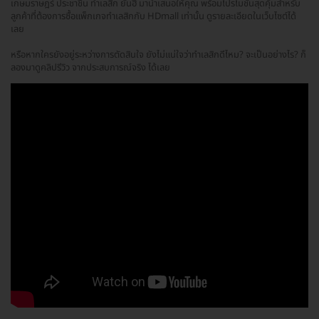
เกษมราษฎร์ ประชาชื่น ทำเลสิก ยันฮี มานำเสนอให้คุณ พร้อมโปรโมชั่นสุดคุ้มสำหรับ
ลูกค้าที่ต้องการซื้อแพ็กเกจทำเลสิกกับ HDmall เท่านั้น ดูรายละเอียดในเว็บไซต์ได้
เลย
หรือหากใครยังอยู่ระหว่างการตัดสินใจ ยังไม่แน่ใจว่าทำเลสิกดีไหม? จะเป็นอย่างไร? ก็
ลองมาดูคลิปรีวิว จากประสบการณ์จริง ได้เลย