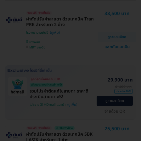
38,500 บาท
จองฟรี! จ่ายทีหลัง
ผ่าตัดปรับค่าสายตา ด้วยเทคนิค Tran
PRK สำหรับตา 2 ข้าง
โรงพยาบาลยันฮี
ดูรายละเอียด
บางพลัด
แชทกับแอดมิน
MRT บางอ้อ
29,900 บาท
ถูกที่สุดเมื่อของกับ HD
ปรึกษาแพทย์ก่อนทำ ฟรี!
61,000 บาท
รวมโปรผ่าตัดแก้ไขสายตา ราคาดี
ประหยัด 46%
ประเมินสายตา ฟรี!
ดูรายละเอียด
โปรขายดี! HDmall แนะนำ
จ่ายด้วย QR
25,500 บาท
จองฟรี! จ่ายทีหลัง
มี HDreview
ผ่าตัดปรับค่าสายตา ด้วยเทคนิค SBK
LASIK สำหรับตา 1 ข้าง