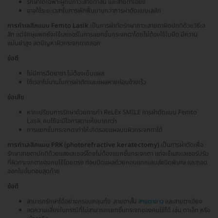
รักษาได้เฉพาะผู้ที่มีภาวะสายตาสั้น และสายตาเอียง
อาจใช้ระยะเวลาในการพักฟื้นนานกว่าการผ่าตัดแบบเลสิก
การทำเลสิกแบบ Femto Lasik
เป็นการผ่าตัดรักษาภาวะสายตาผิดปกติด้วยวิธีเล
สิก แต่จักษุแพทย์จะใช้เลเซอร์ในการแยกชั้นกระจกตาโดยไม่ต้องใช้ใบมีด มีความ
แม่นยำสูง ลดปัญหาผิวกระจกตาถลอก
ข้อดี
ไม่มีการฉีดยาชา ไม่ต้องเย็บแผล
ใช้เวลาไม่นานในการผ่าตัดและแผลหายค่อนข้างเร็ว
ข้อเสีย
หากเปรียบการรักษาด้วยการทำ ReLEx SMILE การผ่าตัดแบบ Femto
Lasik คนไข้จะมีโอกาสตาแห้งมากกว่า
การแยกชั้นกระจกตาทำให้เกิดรอยแผลบนผิวกระจกตาได้
การทำเลสิกแบบ PRK (photorefractive keratectomy)
เป็นการผ่าตัดเพื่อ
รักษาสายตาปกติด้วยแสงเลเซอร์โดยไม่ต้องแยกชั้นกระจกตา แต่จะช้แสงเลเซอร์ปรับ
ที่ผิวกระจกตาของคนไข้โดยตรง ก่อนปิดแผลด้วยคอนแทคเลนส์ชนิดพิเศษ และถอด
ออกในขั้นตอนสุดท้าย
ข้อดี
สามารถรักษาได้อย่างครอบคลุมทั้ง สายตาสั้น
สายตายาว
และสายตาเอียง
ลดความเสี่ยงในกรณีที่ไม่สามารถแยกชั้นกระจกของคนไข้ได้ เช่น ตาเล็ก หรือ