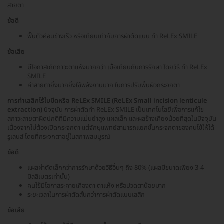
สายตา
ข้อดี
ฟื้นตัวค่อนข้างเร็ว หรือเทียบเท่ากับการผ่าตัดแบบ ทำ ReLEx SMILE
ข้อเสีย
มีโอกาสเกิดภาวะตาแห้งมากกว่า เมื่อเทียบกับการรักษา โดยวิธี ทำ ReLEx
SMILE
ค่าสายตายิ่งมากยิ่งใช้พลังงานมาก ในการปรับพื้นผิวกระจกตา
การทำเลสิกไร้ใบมีดหรือ ReLEx SMILE (ReLEx Small incision lenticule
extraction)
ปัจจุบัน การผ่าตัดทำ ReLEx SMILE เป็นเทคโนโลยีเพื่อการแก้ไข
สภาวะสายตาผิดปกติที่มีความแม่นยำสูง แผลเล็ก และผลข้างเคียงน้อยที่สุดในปัจจุบัน
เนื่องจากไม่ต้องเปิดกระจกตา แต่จักษุแพทย์สามารถแยกชั้นกระจกตาของคนไข้ให้ได้
รูเลนส์ โดยที่กระจกตาอยู่ในสภาพสมบูรณ์
ข้อดี
แผลผ่าตัดเล็กกว่าการรักษาด้วยวิธีอื่นๆ ถึง 80% (แผลมีขนาดเพียง 3-4
มิลลิเมตรเท่านั้น)
คนไข้มีโอกาสระคายเคืองตา ตาแห้ง หรือปวดตาน้อยมาก
ระยะเวลาในการผ่าตัดสั้นกว่าการผ่าตัดแบบเลสิก
ข้อเสีย