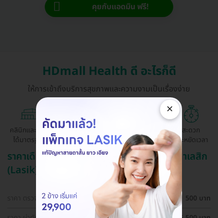
คุยกับแอดมิน ฟรี!
HDmall Health ดี อะไรก็ดี
ให้การเข้าถึงบริการสุขภาพและความงามเป็นเรื่องง่าย
×
คลินิกและ รพ.
ถูกกว่าจองตรง
ผ่อนสบาย 0%
สะดวก
ได้มาตรฐาน
ด้วยตัวเอง
ประหยัดเวลา
ราคาเดือน สิงหาคม ปี 2569 (2026) สำหรับ ทำเลสิก
(Lasik)
ราคา ตรวจตาก่อนทำเลสิก (LASIK)
500 บาท
ราคา ผ่าตัดปรับค่าสายตา ด้วยเทคนิค SBK LASIK สำหรับตา
25,500 บาท