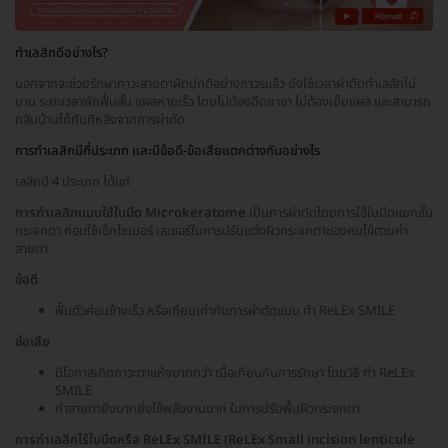
ทำเลสิกดีอย่างไร?
นอกจากจะช่วยรักษาภาวะสายตาผิดปกติอย่างถาวรแล้ว ยังใช้เวลาผ่าตัดทำเลสิกไม่
นาน ระยะเวลาพักฟื้นสั้น แผลหายเร็ว โดยไม่ต้องฉีดยาชา ไม่ต้องเย็บแผล และสามารถ
กลับบ้านได้ทันทีหลังจากการผ่าตัด
การทำเลสิกมีกี่ประเภท และมีข้อดี-ข้อเสียแตกต่างกันอย่างไร
เลสิกมี 4 ประเภท ได้แก่
การทำเลสิกแบบใช้ใบมีด Microkeratome
เป็นการผ่าตัดโดยการใช้ใบมีดแยกชั้น
กระจกตา ก่อนใช้เอ็กไซเมอร์ เลเซอร์ในการปรับแต่งผิวกระจกตาของคนไข้ตามค่า
สายตา
ข้อดี
ฟื้นตัวค่อนข้างเร็ว หรือเทียบเท่ากับการผ่าตัดแบบ ทำ ReLEx SMILE
ข้อเสีย
มีโอกาสเกิดภาวะตาแห้งมากกว่า เมื่อเทียบกับการรักษา โดยวิธี ทำ ReLEx
SMILE
ค่าสายตายิ่งมากยิ่งใช้พลังงานมาก ในการปรับพื้นผิวกระจกตา
การทำเลสิกไร้ใบมีดหรือ ReLEx SMILE (ReLEx Small incision lenticule