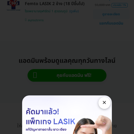
Femto LASIK 2 ข้าง (18 ปีขึ้นไป)
55,000 บาท
ประหยัด 1%
โรงพยาบาลจุฬารัตน์ 1 สุวรรณภูมิ
ดูรายละเอียด
สมุทรปราการ
แชทกับแอดมิน
แอดมินพร้อมดูแลคุณทุกวันทางไลน์
คุยกับแอดมิน ฟรี!
×
HDmall Health ดี อะไรก็ดี
ให้การเข้าถึงบริการสุขภาพและความงามเป็นเรื่องง่าย