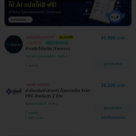
49,900 บาท
ถูกที่สุดเมื่อจองกับ HD
ประเมินฟรี!
ผ่อน 0% ได้
มีรีวิว HDreview
ทำเลสิกไร้ใบมีด (Femto)
HDcare ดูแลเคสผ่าตัด
ดูรายละเอียด
กรุงเทพ
38,500 บาท
จองฟรี! จ่ายทีหลัง
ผ่าตัดปรับค่าสายตา ด้วยเทคนิค Tran
PRK สำหรับตา 2 ข้าง
โรงพยาบาลยันฮี
ดูรายละเอียด
บางพลัด
แชทกับแอดมิน
MRT บางอ้อ