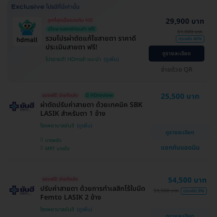
29,900 บาท
ถูกที่สุดเมื่อของกับ HD
ปรึกษาแพทย์ก่อนทำ ฟรี!
61,000 บาท
รวมโปรผ่าตัดแก้ไขสายตา ราคาดี
ประหยัด 46%
ประเมินสายตา ฟรี!
ดูรายละเอียด
โปรขายดี! HDmall แนะนำ
จ่ายด้วย QR
25,500 บาท
จองฟรี! จ่ายทีหลัง
มี HDreview
ผ่าตัดปรับค่าสายตา ด้วยเทคนิค SBK
LASIK สำหรับตา 1 ข้าง
โรงพยาบาลยันฮี
ดูรายละเอียด
บางพลัด
แชทกับแอดมิน
MRT บางอ้อ
54,500 บาท
จองฟรี! จ่ายทีหลัง
ปรับค่าสายตา ด้วยการทำเลสิกไร้ใบมีด
59,500 บาท
ประหยัด 8%
Femto LASIK 2 ข้าง
โรงพยาบาลยันฮี
ดูรายละเอียด