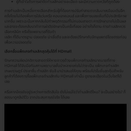
ผู้ที่เข้าใจถึงการผ่าตัดทำเลสิกอย่างละเอียด และมีความคาดหวังที่ถูกต้อง
การทำเลสิกเป็นหนึ่งทางเลือกสำหรับผู้ที่ต้องการปรับค่าสายตากลับมาเหมือนเดิมอีก
ครั้งโดยไม่ต้องพึ่งการใส่แว่นหรือ คอนแทคเลนส์ และเพื่อการมองเห็นที่มีประสิทธิภาพ
มากขึ้น เพราะฉะนั้นหากกลับไปทำพฤติกรรมที่ไม่ถนอมสายตา การรักษาอาจไม่เป็นผล
และอาจจะต้องกลับมาทำการผ่าตัดรักษาเป็นครั้งที่สอง อย่างไรก็ตาม การทำเลสิกควร
เลือกคลินิก หรือโรงพยาบาลที่รับทำ
เลสิก ที่ได้มาตรฐาน ปลอดภัย น่าเชื่อถือ และจะต้องปรึกษากับจักษุแพทย์โดยตรงก่อน
เพื่อความปลอดภัย
เลือกซื้อแพ็กเกจทำเลสิกสุดคุ้มได้ที่ HDmall
รักษาความผิดปกติทางสายตาให้หายถาวรด้วยแพ็กเกจทำเลสิกมากมายที่ทาง
HDmall ได้จับมือกับสถานพยาบาลชั้นนำหลายแห่งไม่ว่าจะเป็น แพ็กเกจทำเลสิก
เกษมราษฎร์ ประชาชื่น ทำเลสิก ยันฮี มานำเสนอให้คุณ พร้อมโปรโมชั่นสุดคุ้มสำหรับ
ลูกค้าที่ต้องการซื้อแพ็กเกจทำเลสิกกับ HDmall เท่านั้น ดูรายละเอียดในเว็บไซต์ได้
เลย
หรือหากใครยังอยู่ระหว่างการตัดสินใจ ยังไม่แน่ใจว่าทำเลสิกดีไหม? จะเป็นอย่างไร? ก็
ลองมาดูคลิปรีวิว จากประสบการณ์จริง ได้เลย