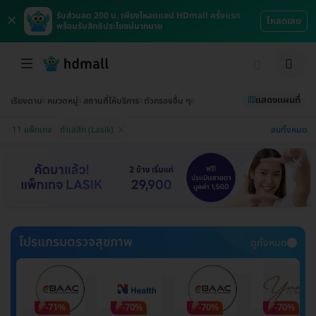
×
รับส่วนลด 200 บ. เพียงโหลดแอป HDmall ครั้งแรก
โหลดเลย
พร้อมรับสิทธิประโยชน์มากมาย
แสดงแผนที่
เรียงตาม
หมวดหมู่
สถานที่ให้บริการ
ตัวกรองอื่น ๆ
ลบทั้งหมด
11 แพ็กเกจ
ทำเลสิก (Lasik)
โปรแกรมตรวจสุขภาพ
ดูทั้งหมด
-71%
-70%
-70%
-70%