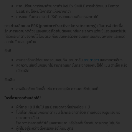
หากเปรียบการรักษาด้วยการทำ ReLEx SMILE การผ่าตัดแบบ Femto
Lasik คนไข้จะมีโอกาสตาแห้งมากกว่า
การแยกชั้นกระจกตาทำให้เกิดรอยแผลบนผิวกระจกตาได้
การทำเลสิกแบบ PRK (photorefractive keratectomy)
เป็นการผ่าตัดเพื่อ
รักษาสายตาปกติด้วยแสงเลเซอร์โดยไม่ต้องแยกชั้นกระจกตา แต่จะช้แสงเลเซอร์ปรับ
ที่ผิวกระจกตาของคนไข้โดยตรง ก่อนปิดแผลด้วยคอนแทคเลนส์ชนิดพิเศษ และถอด
ออกในขั้นตอนสุดท้าย
ข้อดี
สามารถรักษาได้อย่างครอบคลุมทั้ง สายตาสั้น
สายตายาว
และสายตาเอียง
ลดความเสี่ยงในกรณีที่ไม่สามารถแยกชั้นกระจกของคนไข้ได้ เช่น ตาเล็ก หรือ
เบ้าตาลึก
ข้อเสีย
อาจมีผลข้างเคียงอื่นเช่น ภาวะตาแห้ง ความคมชัดไม่คงที่
ใครที่สามารถทำเลสิกได้?
ผู้ที่อายุ 18 ปี ขึ้นไป และมีสายตาคงที่อย่างน้อย 1 ปี
ไม่มีโรคเกี่ยวกับกระจกตา เช่น โรคกระจกตาย้วย ตาแห้งอย่างรุนแรง จอ
ประสาทตาเสื่อม
โรคทางร่างกายที่ทำให้แผลหายยาก หรือโรคที่เกี่ยวกับการขาดภูมิคุ้มกัน
ผู้ที่ไม่อยู่ระหว่างตั้งครรภ์หรือให้นมบุตร