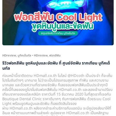
สี
ฟัน
ขูด
หินปูน
และ
ขัด
ฟัน
ที่
HDreview
,
บูทีคเด็นทัล
•
HDreview
,
ฟอกสีฟัน
ศูนย์
รีวิวฟอกสีฟัน ขูดหินปูนและขัดฟัน ที่ ศูนย์จัดฟัน รากเทียม บูทีคเด็
จัด
นทัล
ฟัน
ก่อนหน้านี้เราติดตาม HDmall.co.th ในไลน์ @HDcoth เป็นประจำ ก็จะเห็น
ราก
โปรโมชันต่างๆ มากมาย ไม่ว่าจะเป็นโปรแกรมสุขภาพ ทำฟัน และความงาม
มากเลย และด้วยความที่เราเคยจัดฟัน ก็เลยชอบฟอกสีฟันเป็นประจำทุกปี
เทียม
ครั้งนี้ก็เลยลองดูโปรโมชันฟอกสีฟันใน HDmall.co.th และลองเข้ามาเปรียบ
บูที
เทียบราคาของแต่ละคลินิก ราคาวันที่ 15 ธันวาคม 2020 ในที่สุดเราก็เจอกับ
คเด็
Boutique Dental Clinic ราคาดีมากๆ กับการฟอกสีฟัน ด้วยระบบ Cool
Light พร้อมขูดหินปูนและขัดฟัน ก็เลยตัดสินใจจอง
นทัล
ผ่าน HDmall.co.th หลังจากชำระค่าบริการกับแอดมิน จะมีคูปองส่งมาให้ที่
อีเมล หน้าตาแบบภาพด้านล่างค่ะ คูปองจาก HDmall.co.th เป็นหลักฐาน