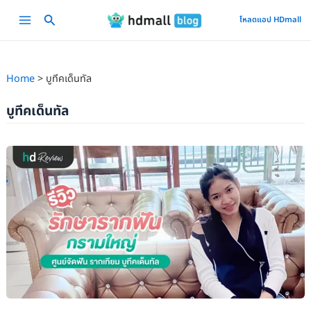
Skip
Main
โหลดแอป HDmall
to
Menu
content
Home
บูทีคเด็นทัล
บูทีคเด็นทัล
รีวิว
รักษา
รากฟัน
กราม
ใหญ่
ที่
ศูนย์
จัด
ฟัน