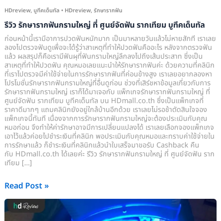
ราก
HDreview
,
บูทีคเด็นทัล
•
HDreview
,
รักษารากฟัน
เทียม
รีวิว รักษารากฟันกรามใหญ่ ที่ ศูนย์จัดฟัน รากเทียม บูทีคเด็นทัล
บูที
ก่อนหน้านี้เรามีอาการปวดฟันหนักมาก เป็นมาหลายวันแล้วไม่หายสักที เราเลย
คเด็
ลองไปตรวจฟันดูเพื่อจะได้รู้ว่าสาเหตุที่ทำให้ปวดฟันคืออะไร หลังจากตรวจฟัน
นทัล
แล้ว ผลสรุปก็คือเรามีฟันผุที่ฟันกรามใหญ่ลึกลงไปถึงเส้นประสาท ซึ่งเป็น
สาเหตุที่ทำให้ปวดฟัน คุณหมอเลยแนะนำให้รักษารากฟันค่ะ ด้วยความที่คลินิก
ที่เราไปตรวจมีค่าใช้จ่ายในการรักษารากฟันที่ค่อนข้างสูง เราเลยอยากลองหา
โปรโมชั่นรักษารากฟันกรามใหญ่ที่อื่นดูก่อน ช่วงที่เสิร์ชหาข้อมูลเกี่ยวกับการ
รักษารากฟันกรามใหญ่ เราก็ได้มาเจอกับ แพ็กเกจรักษารากฟันกรามใหญ่ ที่
ศูนย์จัดฟัน รากเทียม บูทีคเด็นทัล บน HDmall.co.th ซึ่งเป็นแพ็กเกจที่
ราคาดีมากๆ แถมคลินิกยังอยู่ใกล้บ้านอีกด้วย เราเลยไม่รอช้าตัดสินใจจอง
แพ็กเกจนี้ทันที เนื่องจากการรักษารากฟันกรามใหญ่จะต้องประเมินกับคุณ
หมอก่อน จึงทำให้ค่ารักษาอาจมีการเปลี่ยนแปลงได้ เราเลยเลือกจองแพ็กเกจ
เอาไว้แล้วค่อยไปชำระเงินที่คลินิก พอประเมินกับคุณหมอและทราบค่าใช้จ่ายใน
การรักษาแล้ว ก็ชำระเงินที่คลินิกแล้วนำใบเสร็จมาขอรับ Cashback คืน
กับ HDmall.co.th ได้เลยค่ะ รีวิว รักษารากฟันกรามใหญ่ ที่ ศูนย์จัดฟัน ราก
เทียม […]
Read Post »
รีวิว
ฟอก