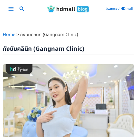
Skip
Main
โหลดแอป HDmall
to
Menu
content
Home
กังนัมคลินิก (Gangnam Clinic)
กังนัมคลินิก (Gangnam Clinic)
รีวิว
เลเซอร์
ขน
รักแร้
ไม่
หนัง
ไก่
ไม่มี
ตอ