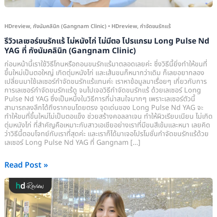
โปรแกรม
Long
HDreview
,
กังนัมคลินิก (Gangnam Clinic)
•
HDreview
,
กำจัดขนรักแร้
Pulse
รีวิวเลเซอร์ขนรักแร้ ไม่หนังไก่ ไม่มีตอ โปรแกรม Long Pulse Nd
Nd
YAG ที่ กังนัมคลินิก (Gangnam Clinic)
YAG
ก่อนหน้านี้เราใช้วิธีโกนหรือถอนขนรักแร้มาตลอดเลยค่ะ ซึ่งวิธีนี้ยิ่งทำให้ขนที่
ที่
ขึ้นใหม่เป็นตอใหญ่ เกิดตุ่มหนังไก่ และเส้นขนก็หนากว่าเดิม ก็เลยอยากลอง
กัง
เปลี่ยนมาใช้เลเซอร์กำจัดขนรักแร้แทนค่ะ เราหาข้อมูลมาเรื่อยๆ เกี่ยวกับการ
การเลเซอร์กำจัดขนรักแร้ดู จนไปเจอวิธีกำจัดขนรักแร้ ด้วยเลเซอร์ Long
นัม
Pulse Nd YAG ซึ่งเป็นหนึ่งในวิธีการที่น่าสนใจมากๆ เพราะเลเซอร์ตัวนี้
คลินิก
สามารถลงลึกได้ถึงรากขนโดยตรง จุดเด่นของ Long Pulse Nd YAG จะ
(Gangnam
ทำให้ขนที่ขึ้นใหม่ไม่เป็นตอแข็ง ช่วยสร้างคอลลาเจน ทำให้ผิวเรียบเนียน ไม่เกิด
ตุ่มหนังไก่ ที่สำคัญคือเหมาะกับสาวเอเชียอย่างเราที่มีขนสีเข้มและหนา เลยคิด
Clinic)
ว่าวิธีนี้ตอบโจทย์กับเราที่สุดค่ะ และเราก็ได้มาเจอโปรโมชั่นกำจัดขนรักแร้ด้วย
เลเซอร์ Long Pulse Nd YAG ที่ Gangnam […]
Read Post »
รีวิว
เลเซอร์
Brazilian