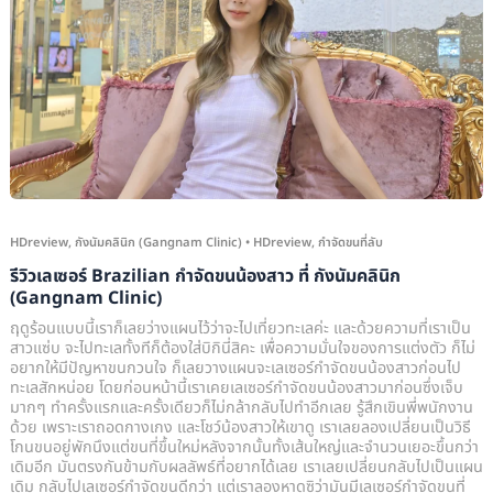
กำจัด
ขน
น้อง
สาว
ที่
กัง
นัม
คลินิก
(Gangnam
HDreview
,
กังนัมคลินิก (Gangnam Clinic)
•
HDreview
,
กำจัดขนที่ลับ
Clinic)
รีวิวเลเซอร์ Brazilian กำจัดขนน้องสาว ที่ กังนัมคลินิก
(Gangnam Clinic)
ฤดูร้อนแบบนี้เราก็เลยว่างแผนไว้ว่าจะไปเที่ยวทะเลค่ะ และด้วยความที่เราเป็น
สาวแซ่บ จะไปทะเลทั้งทีก็ต้องใส่บิกินี่สิคะ เพื่อความมั่นใจของการแต่งตัว ก็ไม่
อยากให้มีปัญหาขนกวนใจ ก็เลยวางแผนจะเลเซอร์กำจัดขนน้องสาวก่อนไป
ทะเลสักหน่อย โดยก่อนหน้านี้เราเคยเลเซอร์กำจัดขนน้องสาวมาก่อนซึ่งเจ็บ
มากๆ ทำครั้งแรกและครั้งเดียวก็ไม่กล้ากลับไปทำอีกเลย รู้สึกเขินพี่พนักงาน
ด้วย เพราะเราถอดกางเกง และโชว์น้องสาวให้เขาดู เราเลยลองเปลี่ยนเป็นวิธี
โกนขนอยู่พักนึงแต่ขนที่ขึ้นใหม่หลังจากนั้นทั้งเส้นใหญ่และจำนวนเยอะขึ้นกว่า
เดิมอีก มันตรงกันข้ามกับผลลัพธ์ที่อยากได้เลย เราเลยเปลี่ยนกลับไปเป็นแผน
เดิม กลับไปเลเซอร์กำจัดขนดีกว่า แต่เราลองหาดูซิว่ามันมีเลเซอร์กำจัดขนที่