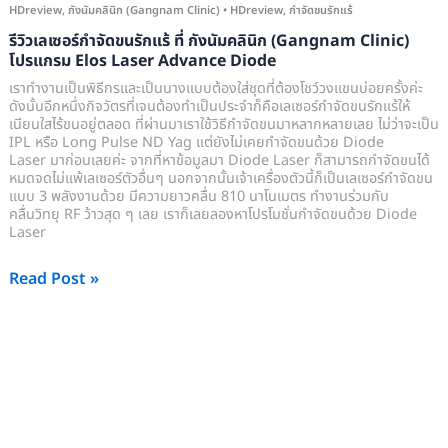
โปรแกรม
HDreview
,
กังนัมคลินิก (Gangnam Clinic)
•
HDreview
,
กำจัดขนรักแร้
Elos
รีวิวเลเซอร์กำจัดขนรักแร้ ที่ กังนัมคลินิก (Gangnam Clinic)
Laser
โปรแกรม Elos Laser Advance Diode
Advance
เราทำงานเป็นพิธีกรและเป็นนางแบบต้องใส่ชุดที่ต้องโชว์วงแขนบ่อยครั้งค่ะ
ดังนั้นอีกหนึ่งกิจวัตรที่เจนต้องทำเป็นประจำก็คือเลเซอร์กำจัดขนรักแร้ให้
Diode
เนียนใสไร้ขนอยู่ตลอด ที่ผ่านมาเราใช้วิธีกำจัดขนมาหลากหลายเลย ไม่ว่าจะเป็น
IPL หรือ Long Pulse ND Yag แต่ยังไม่เคยกำจัดขนด้วย Diode
Laser มาก่อนเลยค่ะ จากที่หาข้อมูลมา Diode Laser ก็สามารถกำจัดขนได้
หมดจดไม่แพ้เลเซอร์ตัวอื่นๆ นอกจากนั้นเจ้าเครื่องตัวนี้ก็เป็นเลเซอร์กำจัดขน
แบบ 3 พลังงานด้วย มีความยาวคลื่น 810 นาโนเมตร ทำงานร่วมกับ
คลื่นวิทยุ RF ว้าวสุด ๆ เลย เราก็เลยลองหาโปรโมชั่นกำจัดขนด้วย Diode
Laser
Read Post »