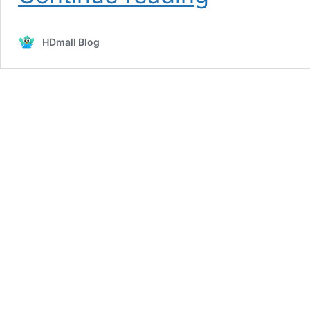
วิธี
คุม
HDmall Blog
กำเนิด
ผู้
หญิง
ทำได้
กี่
วิธี
แบบ
ไหน
ใช่
ที่สุด