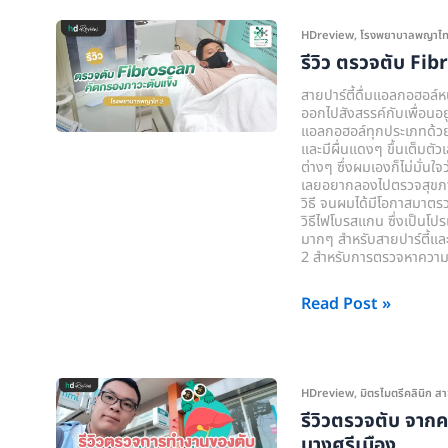
Bangkok
Anti-
รีวิว
HDreview
,
โรงพยาบาลพญาไท
Aging
ตรวจ
รีวิว ตรวจตับ Fi
Center
ตับ
สายปาร์ตี้ดื่มแอลกอฮอล์
Fibroscan
ออกไปสังสรรค์กับเพื่อนอย
แอลกอฮอล์ทุกประเภทด้วย พ
คัด
และมีผื่นแดงๆ ขึ้นเต็มตั
กรอง
ต่างๆ ซึ่งผมเองก็ไม่มั่นใจ
เลยอยากลองไปตรวจสุขภาพดู
ตับ
วิธี จนผมได้มีโอกาสมาต
แข็ง
วิธีไฟโบรสแกน ซึ่งเป็นโ
ที่
มากๆ สำหรับสายปาร์ตี้แล
2 สำหรับการตรวจหาความเ
โรง
พยาบาล
Read Post »
พญาไท
2
รีวิว
HDreview
,
มิตรไมตรีคลินิก ส
ตรวจ
รีวิวตรวจตับ จากคน
ตับ
บางศรีเมือง