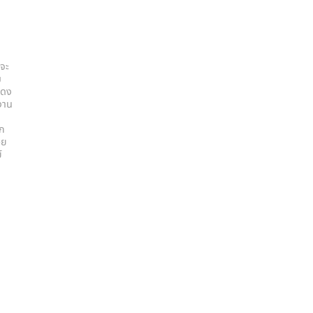
จะ
ม
แดง
งาน
ูก
วย
์