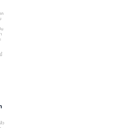
จาก
ม
ม
็น
ขา
ะ
ี้
ท
ล้ว