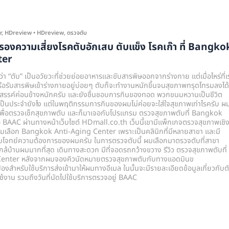
r
,
HDreview
•
HDreview
,
ตรวจตับ
กรองความเสี่ยงโรคตับอักเสบ ตับแข็ง โรคเก๊า ที่ Bangko
ter
ว่า “ตับ” เป็นอวัยวะที่ช่วยย่อยอาหารและขับสารพิษออกจากร่างกาย แต่เมื่อไหร่ที่เ
หรือรับสารพิษเข้าร่างกายอยู่บ่อยๆ ตับก็จะทำงานหนักขึ้นจนสุขภาพทรุดโทรมลงได้
สังสรรค์ค่อนข้างหนักครับ และยังชื่นชอบการกินของทอด พวกขนมหวานเป็นชีวิต
ป็นประจำยังไง แต่ในพฤติกรรมการกินของผมไม่ค่อยจะใส่ใจสุขภาพเท่าไรครับ ผ
พื่อตรวจเช็กสุขภาพตับ และก็มาเจอกับโปรแกรม ตรวจสุขภาพตับที่ Bangkok
BAAC ผ่านทางหน้าเว็บไซต์ HDmall.co.th เว็บนี้เขามีแพ็กเกจตรวจสุขภาพเชิง
ผมเลือก Bangkok Anti-Aging Center เพราะเป็นคลินิกที่มีหลายสาขา และมี
บโจทย์ความต้องการของผมครับ ในการตรวจตับนี้ ผมเลือกมาตรวจตับที่สาขา
่ใกล้บ้านผมมากที่สุด เดินทางสะดวก มีที่จอดรถกว้างขวาง รีวิว ตรวจสุขภาพตับที่
enter หลังจากผมจองคิวนัดหมายตรวจสุขภาพตับกับทางแอดมินข
งสำหรับใช้บริการส่งเข้ามาให้ผมทางอีเมล ในนั้นจะมีรายละเอียดข้อมูลเกี่ยวกับต
ใช้งาน รวมถึงวันที่นัดไปใช้บริการตรวจอยู่ BAAC