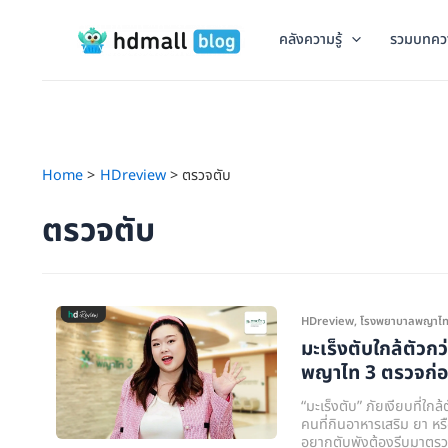
Skip
to
คลังความรู้
รวมบทคว
content
Home
HDreview
ตรวจตับ
ตรวจตับ
มะเร็ง
HDreview
,
โรงพยาบาลพญาไท
ตับ
มะเร็งตับใกล้ตัวกว
ใกล้
พญาไท 3 ตรวจก่อน 
ตัว
“มะเร็งตับ” ภัยเงียบที่ใกล
กว่า
คนที่กินอาหารเสริม ยา หร
อยากตับพังต้องรีบมาตรว