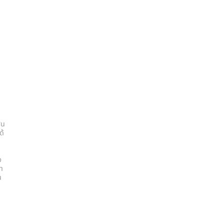
ิน
ด้
ว
า
น