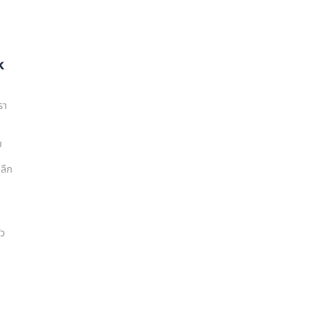
k
รา
ม
ลึก
ัว