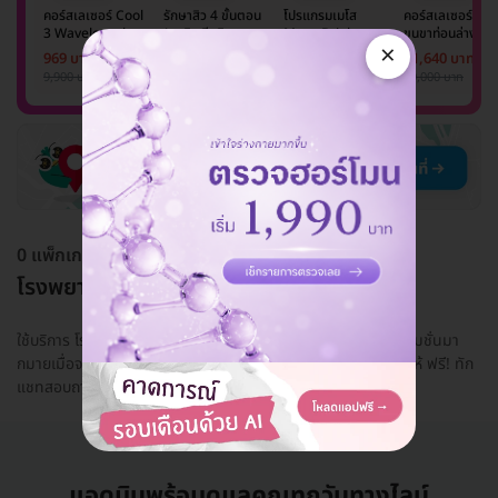
คอร์สเลเซอร์ Cool
รักษาสิว 4 ขั้นตอน
โปรแกรมเมโส
คอร์สเลเซอร์กำจั
3 Wavelength
(กดสิว ฉีดสิว มาส์ก
Meso Bright
ขนขาท่อนล่าง 2
×
Diode กำจัดขน
หน้า และฉายแสง)
จำนวนซีซีขึ้นอยู่กับ
ข้าง 5 ครั้ง ด้วย
969 บาท
969 บาท
949 บาท
11,640 บาท
รักแร้ 1 ปี 12 ครั้ง
1 ครั้ง
แพทย์ประเมิน เพื่อ
เลเซอร์
9,900 บาท
999 บาท
3,500 บาท
20,000 บาท
(1 สิทธิ์/ท่าน)
ปรับผิวกระจ่างใส 1
Mediostar Nex
ครั้ง
0 แพ็กเกจ
โรงพยาบาลศุขเวช
ใช้บริการ โรงพยาบาลศุขเวช ในราคาที่ถูกกว่า ด้วยส่วนลดและโปรโมชั่นมา
กมายเมื่อจองผ่าน HDmall.co.th พร้อมบริการเช็กคิวและทำนัดให้ ฟรี! ทัก
แชทสอบถามแอด...
อ่านเพิ่ม
แอดมินพร้อมดูแลคุณทุกวันทางไลน์